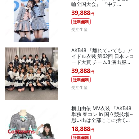
輪全国大会』 『中テ...
39,888
円
送料無料
受注生産
AKB48 「離れていても」ア
イドル衣装 第62回 日本レコ
ード大賞 チーム8 演出服...
39,888
円
送料無料
受注生産
横山由依 MV衣装 「AKB48
単独 春コン in 国立競技場～
思い出は全部ここに捨て...
18,888
円
送料無料