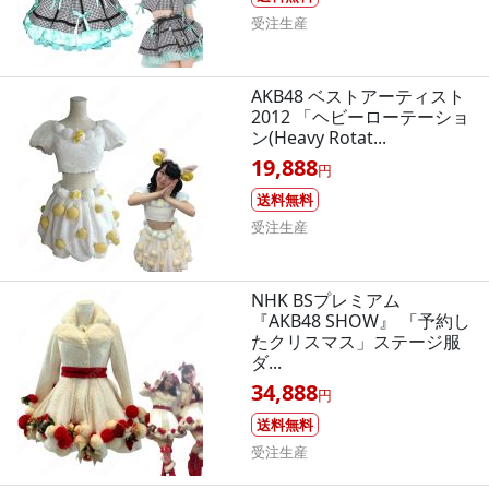
受注生産
AKB48 ベストアーティスト
2012 「ヘビーローテーショ
ン(Heavy Rotat...
19,888
円
送料無料
受注生産
NHK BSプレミアム
『AKB48 SHOW』 「予約し
たクリスマス」ステージ服
ダ...
34,888
円
送料無料
受注生産