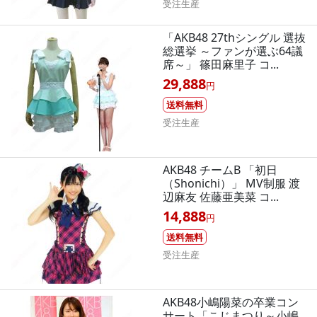
受注生産
「AKB48 27thシングル 選抜
総選挙 ～ファンが選ぶ64議
席～」 篠田麻里子 コ...
29,888
円
送料無料
受注生産
AKB48 チームB 「初日
（Shonichi）」 MV制服 渡
辺麻友 佐藤亜美菜 コ...
14,888
円
送料無料
受注生産
AKB48小嶋陽菜の卒業コン
サート「こじまつり～小嶋