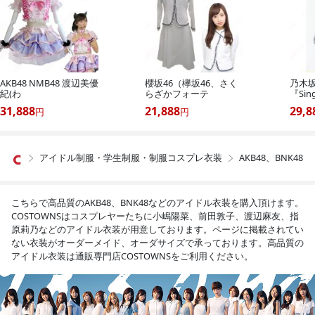
AKB48 NMB48 渡辺美優
櫻坂46（欅坂46、さく
乃木坂
紀(わ
らざかフォーテ
『Sin
31,888
21,888
29,8
円
円
アイドル制服・学生制服・制服コスプレ衣装
AKB48、BNK48


こちらで高品質のAKB48、BNK48などのアイドル衣装を購入頂けます。
COSTOWNSはコスプレヤーたちに小嶋陽菜、前田敦子、渡辺麻友、指
原莉乃などのアイドル衣装が用意しております。ページに掲載されてい
ない衣装がオーダーメイド、オーダサイズで承っております。高品質の
アイドル衣装は通販専門店COSTOWNSをご利用ください。