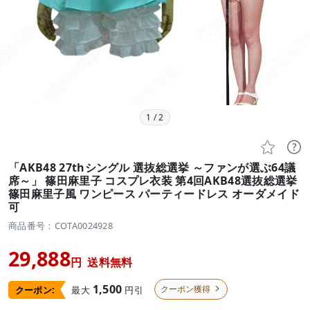
1
/
2


「AKB48 27thシングル 選抜総選挙 ～ファンが選ぶ64議
席～」 篠田麻里子 コスプレ衣装 第4回AKB48選抜総選挙
篠田麻里子風 ワンピース パーティードレス オーダメイド
可
商品番号：COTA0024928
29,888
円
送料無料
1,500
クーポン獲得
最大
円引
クーポン:
