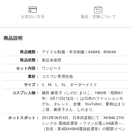
お支払い方法
返品・交換について
商品説明
商品種類：
アイドル制服・学生制服 / AKB48、BNK48
商品状態：
新品未使用
セット内容：
ワンピース
素材：
コスプレ専用生地
サイズ：
S、M、L、XL、オーダーメイド
コスプレ人物：
篠田 麻里子（しのだ まりこ、1986年〈昭和61
年〉3月11日[1][2] - ）は日本のファッションモ
デル、タレント、女優、YouTuber。愛称はまり
こ様、麻里子さん、しのまり。
ホットスポット：
2012年06月6日、日本武道館にて「AKB48 27th
シングル 選抜総選挙 ～ファンが選ぶ64議席～」
（別名：第4回AKB48選抜総選挙）の開票イベン