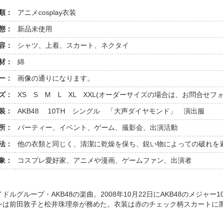
類：
アニメcosplay衣装
態：
新品未使用
容：
シャツ、上着、スカート、ネクタイ
材：
綿
ー：
画像の通りになります。
ズ：
XS S M L XL XXL(オーダーサイズの場合は、お問合せ
装：
AKB48 10TH シングル 「大声ダイヤモンド」 演出服
所：
パーティー、イベント、ゲーム、撮影会、出演活動
法：
他の衣類と同じく、清潔に乾燥を保ち、鋭い物によっての破れを
象：
コスプレ愛好家、アニメや漫画、ゲームファン、出演者
ルグループ・AKB48の楽曲。2008年10月22日にAKB48のメジャ
ンは前田敦子と松井珠理奈が務めた。衣装は赤のチェック柄スカートに