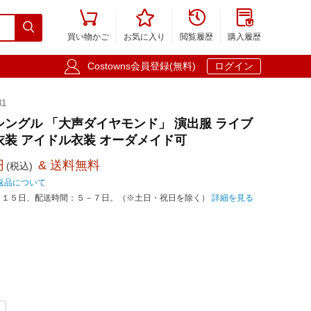





買い物かご
お気に入り
閲覧履歴
購入履歴

Costowns会員登録(無料)
ログイン
81
TH シングル 「大声ダイヤモンド」 演出服 ライブ
衣装 アイドル衣装 オーダメイド可
円
& 送料無料
(税込)
返品について
－１５日、配送時間：５－７日。（※土日・祝日を除く）
詳細を見る