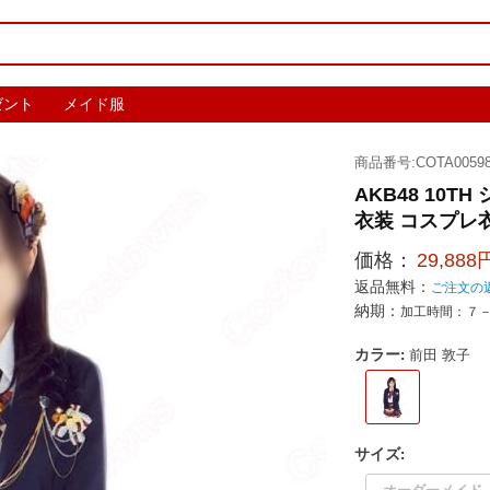
ゼント
メイド服
商品番号:COTA0059
AKB48 10
衣装 コスプレ
価格：
29,888
返品無料：
ご注文の
納期：
加工時間：７
カラー
:
前田 敦子
サイズ
: