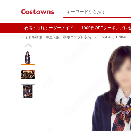
衣装・制服オーダーメイド
1000円OFFクーポンプレ
アイドル制服・学生制服・制服コスプレ衣装

AKB48、BNK48
