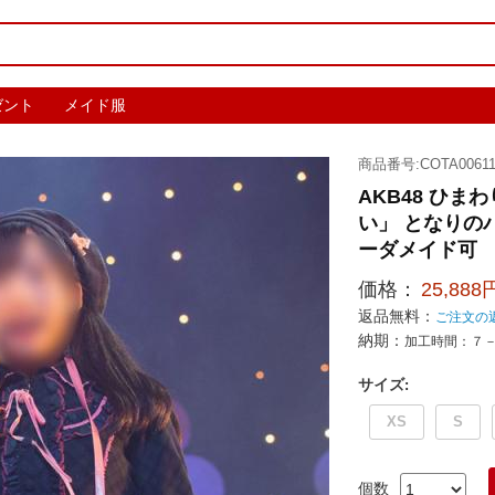
ゼント
メイド服
商品番号:COTA0061
AKB48 ひま
い」 となりの
ーダメイド可
価格：
25,888
返品無料：
ご注文の
納期：
加工時間：７
サイズ
:
XS
S
個数