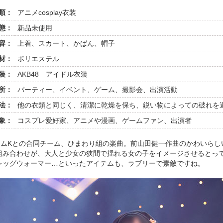
類：
アニメcosplay衣装
態：
新品未使用
容：
上着、スカート、かばん、帽子
材：
ポリエステル
装：
AKB48 アイドル衣装
所：
パーティー、イベント、ゲーム、撮影会、出演活動
法：
他の衣類と同じく、清潔に乾燥を保ち、鋭い物によっての破れを
象：
コスプレ愛好家、アニメや漫画、ゲームファン、出演者
チームKとの合同チーム、ひまわり組の楽曲。前山田健一作曲のかわいら
組み合わせが、大人と少女の狭間で揺れる女の子をイメージさせるとっ
レッグウォーマー…といったアイテムも、ラブリーで素敵ですね。