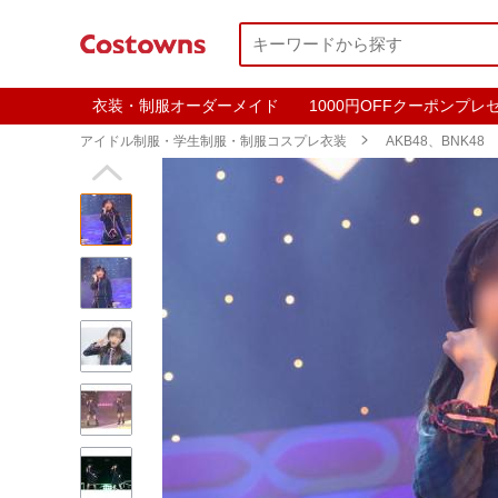
衣装・制服オーダーメイド
1000円OFFクーポンプレ
アイドル制服・学生制服・制服コスプレ衣装

AKB48、BNK48
