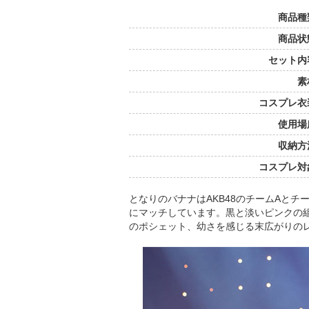
商品種
商品状
セット内
素
コスプレ衣
使用場
収納方
コスプレ対
となりのバナナはAKB48のチームAと
にマッチしています。黒と淡いピンクの
のポシェット、幼さを感じる末広がりの