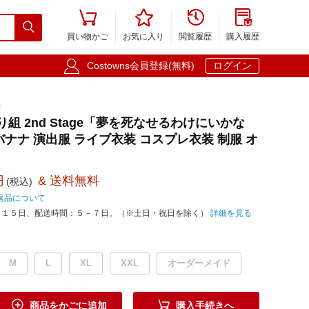





買い物かご
お気に入り
閲覧履歴
購入履歴

Costowns会員登録(無料)
ログイン
1
わり組 2nd Stage「夢を死なせるわけにいかな
バナナ 演出服 ライブ衣装 コスプレ衣装 制服 オ
円
& 送料無料
(税込)
返品について
－１５日、配送時間：５－７日。（※土日・祝日を除く）
詳細を見る
M
L
XL
XXL
オーダーメイド


商品をかごに追加
購入手続きへ