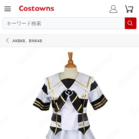





AKB48、BNK48