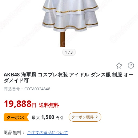
1
/
3


AKB48 海軍風 コスプレ衣装 アイドル ダンス服 制服 オー
ダメイド可
商品番号：COTA0024848
19,888
円
送料無料
1,500
クーポン獲得
最大
円引
クーポン:

返品無料：
ご注文の返品について