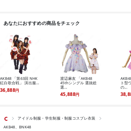
あなたにおすすめの商品をチェック
AKB48 「第63回 NHK
渡辺麻友 「AKB48
AKB
紅白歌合戦」 演出服...
45thシングル 選抜総
ト型
選...
の...
36,888
円
45,888
38,8
円
アイドル制服・学生制服・制服コスプレ衣装


AKB48、BNK48