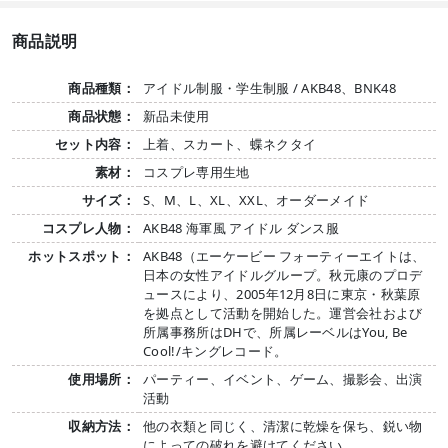
商品説明
商品種類：
アイドル制服・学生制服 / AKB48、BNK48
商品状態：
新品未使用
セット内容：
上着、スカート、蝶ネクタイ
素材：
コスプレ専用生地
サイズ：
S、M、L、XL、XXL、オーダーメイド
コスプレ人物：
AKB48 海軍風 アイドル ダンス服
ホットスポット：
AKB48（エーケービー フォーティーエイトは、
日本の女性アイドルグループ。秋元康のプロデ
ュースにより、2005年12月8日に東京・秋葉原
を拠点として活動を開始した。運営会社および
所属事務所はDHで、所属レーベルはYou, Be
Cool!/キングレコード。
使用場所：
パーティー、イベント、ゲーム、撮影会、出演
活動
収納方法：
他の衣類と同じく、清潔に乾燥を保ち、鋭い物
によっての破れを避けてください。