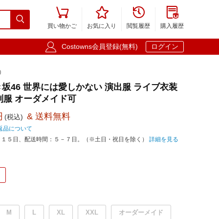





買い物かご
お気に入り
閲覧履歴
購入履歴

Costowns会員登録(無料)
ログイン
0
き坂46 世界には愛しかない 演出服 ライブ衣装
制服 オーダメイド可
円
& 送料無料
(税込)
返品について
－１５日、配送時間：５－７日。（※土日・祝日を除く）
詳細を見る
M
L
XL
XXL
オーダーメイド