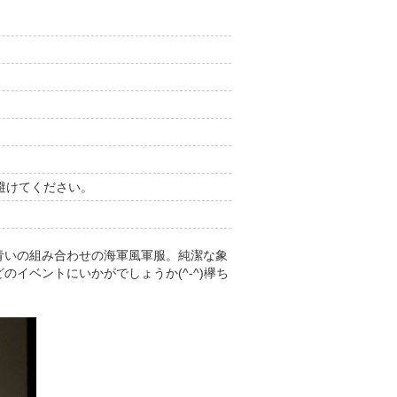
避けてください。
と青いの組み合わせの海軍風軍服。純潔な象
イベントにいかがでしょうか(^-^)欅ち