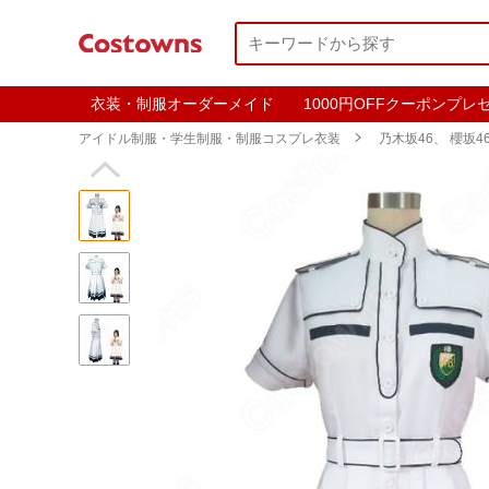
衣装・制服オーダーメイド
1000円OFFクーポンプレ
アイドル制服・学生制服・制服コスプレ衣装

乃木坂46、 櫻坂46
