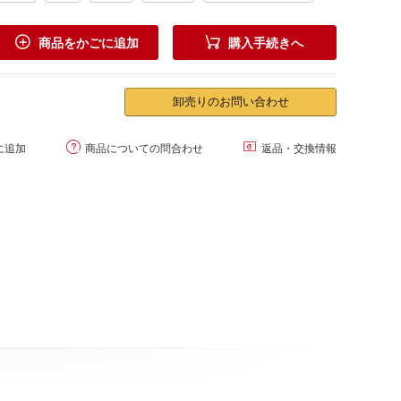


商品をかごに追加
購入手続きへ
卸売りのお問い合わせ


に追加
商品についての問合わせ
返品・交換情報