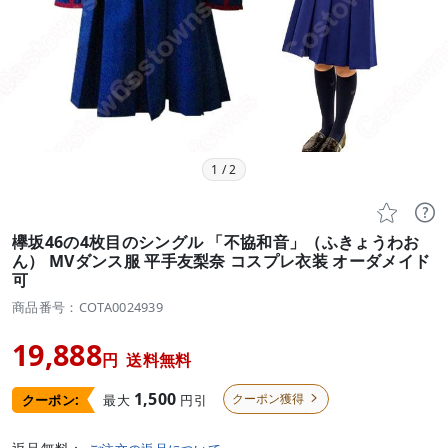
1
/
2


欅坂46の4枚目のシングル 「不協和音」（ふきょうわお
ん） MVダンス服 平手友梨奈 コスプレ衣装 オーダメイド
可
商品番号：COTA0024939
19,888
円
送料無料
1,500
クーポン獲得
最大
円引
クーポン:
