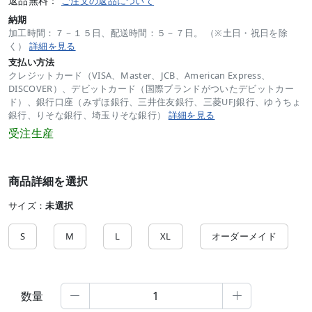
返品無料：
ご注文の返品について
納期
加工時間：７－１５日、配送時間：５－７日。 （※土日・祝日を除
く）
詳細を見る
支払い方法
クレジットカード（VISA、Master、JCB、American Express、
DISCOVER）、デビットカード（国際ブランドがついたデビットカー
ド）、銀行口座（みずほ銀行、三井住友銀行、三菱UFJ銀行、ゆうちょ
銀行、りそな銀行、埼玉りそな銀行）
詳細を見る
受注生産
商品詳細を選択
サイズ：
未選択
S
M
L
XL
オーダーメイド
数量

