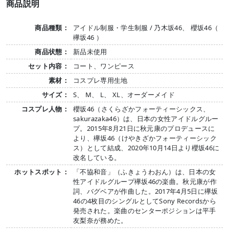
商品説明
商品種類：
アイドル制服・学生制服 / 乃木坂46、 櫻坂46（
欅坂46 ）
商品状態：
新品未使用
セット内容：
コート、ワンピース
素材：
コスプレ専用生地
サイズ：
S、 M、 L、 XL、オーダーメイド
コスプレ人物：
櫻坂46（さくらざかフォーティーシックス、
sakurazaka46）は、日本の女性アイドルグルー
プ。2015年8月21日に秋元康のプロデュースに
より、欅坂46（けやきざかフォーティーシック
ス）として結成、2020年10月14日より櫻坂46に
改名している。
ホットスポット：
「不協和音」（ふきょうわおん）は、日本の女
性アイドルグループ欅坂46の楽曲。秋元康が作
詞、バグベアが作曲した。2017年4月5日に欅坂
46の4枚目のシングルとしてSony Recordsから
発売された。楽曲のセンターポジションは平手
友梨奈が務めた。