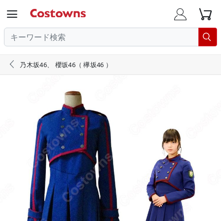





乃木坂46、 櫻坂46（ 欅坂46 ）