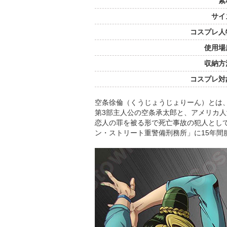
素
サイ
コスプレ人
使用場
収納方
コスプレ対
空条徐倫（くうじょうじょりーん）とは
第3部主人公の空条承太郎と、アメリカ人
恋人の罪を被る形で死亡事故の犯人とし
ン・ストリート重警備刑務所」に15年間