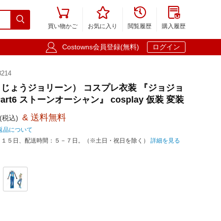





買い物かご
お気に入り
閲覧履歴
購入履歴

Costowns会員登録(無料)
ログイン
214
じょうジョリーン） コスプレ衣装 『ジョジョ
rt6 ストーンオーシャン』 cosplay 仮装 変装
& 送料無料
(税込)
返品について
－１５日、配送時間：５－７日。（※土日・祝日を除く）
詳細を見る