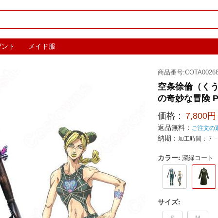
ゼント
メイド服
商品番号:COTA00268
空条徐倫（くう
の奇妙な冒険 Pa
価格：
7,800円
返品無料：
ご注文の
納期：
加工時間：７
カラー
:
深緑コート
サイズ
: