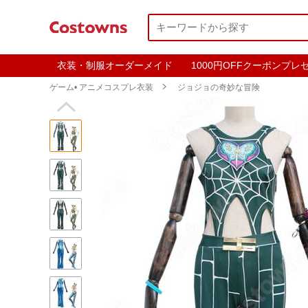
衣装・制服オーダーメイド
1000円OFFクーポンプレ
ゲーム• アニメコスプレ衣装

ジョジョの奇妙な冒険
