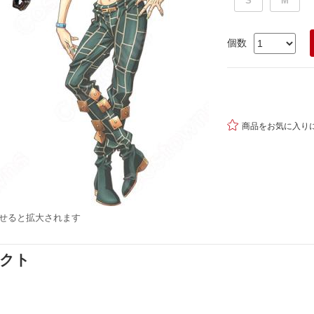
S
M
個数

商品をお気に入り
せると拡大されます
ダクト