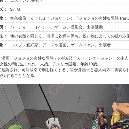
材：
コスプレ専用生地
ズ：
S、M
物：
空条徐倫（くうじょうジョリーン）『ジョジョの奇妙な冒険 Part
所：
パーティー、イベント、ゲーム、撮影会、出演活動
法：
他の衣類と同じく、清潔に乾燥を保ち、鋭い物によっての破れを
象：
コスプレ愛好家、アニメや漫画、ゲームファン、出演者
、漫画「ジョジョの奇妙な冒険」の第6部「ストーンオーシャン」の主人
女性の間に生まれた一人娘。アメリカ国籍。年齢19歳。
て起訴され、司法取引で刑を軽くする手筈が弁護士と恋人両方に裏切ら
服役することとなる。