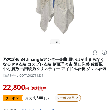
1
/
3


乃木坂46 34th singleアンダー楽曲 思い出が止まらなく
なる MV衣装 コスプレ衣装 伊藤理々杏 阪口珠美 佐藤楓
中村麗乃 吉田綾乃クリスティー アイドル衣装 ダンス衣装
商品番号：COTA002711231
22,800
円
送料無料
1,500
クーポン獲得
最大
円引
クーポン:
