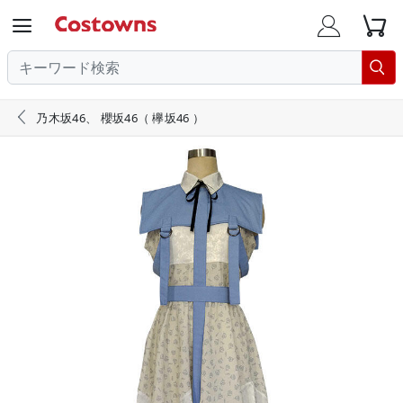





乃木坂46、 櫻坂46（ 欅坂46 ）