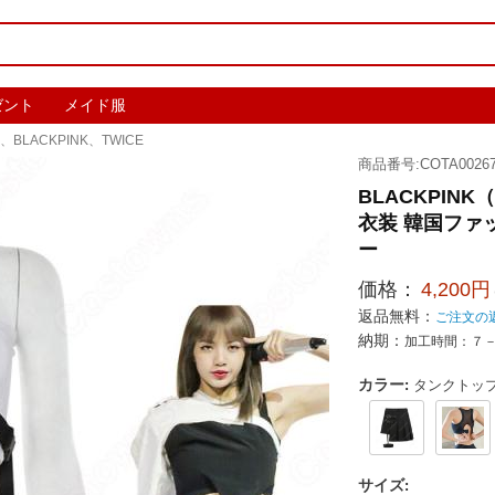
ゼント
メイド服
、BLACKPINK、TWICE
商品番号:COTA00267
BLACKPIN
衣装 韓国ファ
ー
価格：
4,200円
返品無料：
ご注文の
納期：
加工時間：７
カラー
:
タンクトッ
サイズ
: