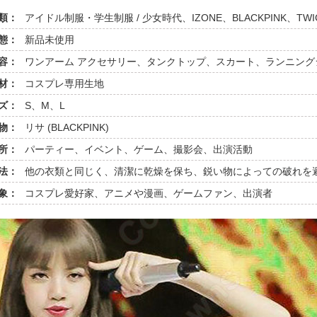
類：
アイドル制服・学生制服 / 少女時代、IZONE、BLACKPINK、TWI
態：
新品未使用
容：
ワンアーム アクセサリー、タンクトップ、スカート、ランニング
材：
コスプレ専用生地
ズ：
S、M、L
物：
リサ (BLACKPINK)
所：
パーティー、イベント、ゲーム、撮影会、出演活動
法：
他の衣類と同じく、清潔に乾燥を保ち、鋭い物によっての破れを
象：
コスプレ愛好家、アニメや漫画、ゲームファン、出演者