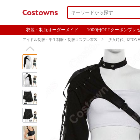
衣装・制服オーダーメイド
1000円OFFクーポンプレ
アイドル制服・学生制服・制服コスプレ衣装

少女時代、IZ*ONE
