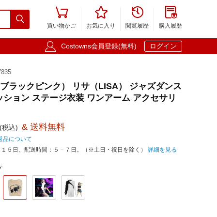





買い物かご
お気に入り
閲覧履歴
購入履歴

Costowns会員登録(無料)
ログイン
835
K（ブラックピンク） リサ（LISA） ジャズダンス
ッション ステージ衣装 ワンアーム アクセサリ
& 送料無料
(税込)
返品について
－１５日、配送時間：５－７日。（※土日・祝日を除く）
詳細を見る
プ