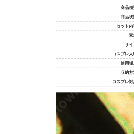
商品種
商品状
セット内
素
サイ
コスプレ人
使用場
収納方
コスプレ対