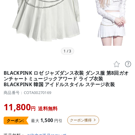
1
/
3


BLACKPINK ロゼ ジャズダンス衣装 ダンス服 第8回ガオ
ンチャートミュージックアワード ライブ衣装
BLACKPINK 韓国 アイドルスタイル ステージ衣装
商品番号：COTA00270169
11,800
円
送料無料
1,500
クーポン獲得
最大
円引
クーポン:
