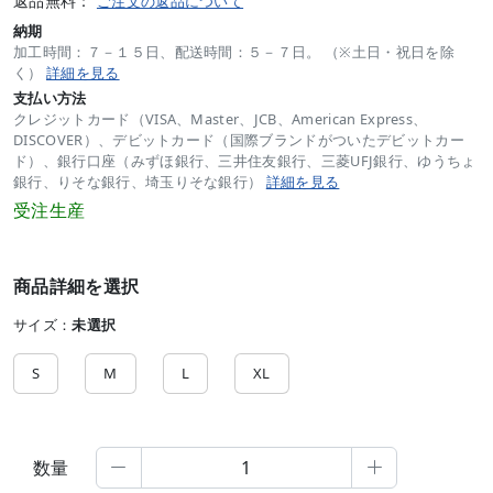
返品無料：
ご注文の返品について
納期
加工時間：７－１５日、配送時間：５－７日。 （※土日・祝日を除
く）
詳細を見る
支払い方法
クレジットカード（VISA、Master、JCB、American Express、
DISCOVER）、デビットカード（国際ブランドがついたデビットカー
ド）、銀行口座（みずほ銀行、三井住友銀行、三菱UFJ銀行、ゆうちょ
銀行、りそな銀行、埼玉りそな銀行）
詳細を見る
受注生産
商品詳細を選択
サイズ：
未選択
S
M
L
XL
数量

