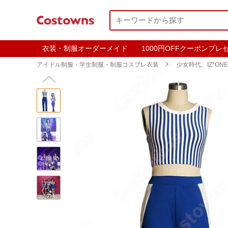
衣装・制服オーダーメイド
1000円OFFクーポンプレ
アイドル制服・学生制服・制服コスプレ衣装

少女時代、IZ*ONE
