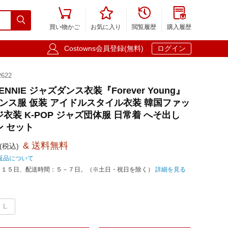





買い物かご
お気に入り
閲覧履歴
購入履歴

Costowns会員登録(無料)
ログイン
622
JENNIE ジャズダンス衣装『Forever Young』
ダンス服 仮装 アイドルスタイル衣装 韓国ファッ
衣装 K-POP ジャズ団体服 日常着 へそ出し
ン セット
& 送料無料
(税込)
返品について
－１５日、配送時間：５－７日。（※土日・祝日を除く）
詳細を見る
L