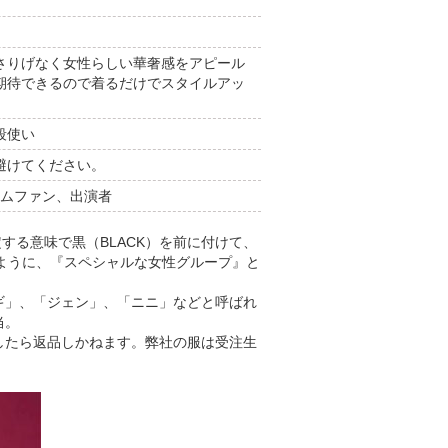
さりげなく女性らしい華奢感をアピール
期待できるので着るだけでスタイルアッ
段使い
避けてください。
ームファン、出演者
定する意味で黒（BLACK）を前に付けて、
るように、『スペシャルな女性グループ』と
ギ」、「ジェン」、「ニニ」などと呼ばれ
当。
したら返品しかねます。弊社の服は受注生