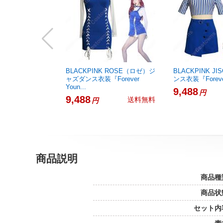
BLACKPINK ROSE（ロゼ）ジ
BLACKPINK J
ャズダンス衣装『Forever
ンス衣装『Forever
Youn...
9,488
円
9,488
送料無料
円
商品説明
商品種
商品状
セット内