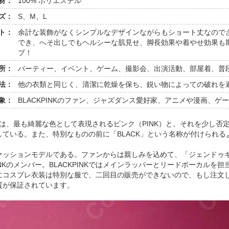
材：
100% ポリエステル
ズ：
S、M、L
ト：
余計な装飾がなくシンプルなデザインながらもショート丈なので
でき、へそ出しでもヘルシーな肌見せ、脚長効果や着やせ効果も
プ！
所：
パーティー、イベント、ゲーム、撮影会、出演活動、部屋着、普
法：
他の衣類と同じく、清潔に乾燥を保ち、鋭い物によっての破れを
象：
BLACKPINKのファン、ジャズダンス愛好家、アニメや漫画、ゲ
K」は、最も綺麗な色として表現されるピンク（PINK）と、それを少し否
ている。また、特別なものの前に「BLACK」という名称が付けられ
ァッションモデルである。ファンからは親しみを込めて、「ジェンドゥ
NKのメンバー。BLACKPINKではメインラッパーとリードボーカルを担
にコスプレ衣装は特別な服で、二回目の販売ができないので、もし注文
質が保証されています。