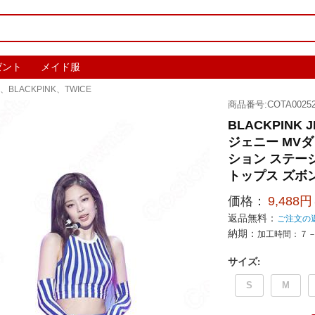
ゼント
メイド服
、BLACKPINK、TWICE
商品番号:COTA00252
BLACKPINK 
ジェニー MV
ション ステージ
トップス ズボ
価格：
9,488円
返品無料：
ご注文の
納期：
加工時間：７
サイズ
:
S
M