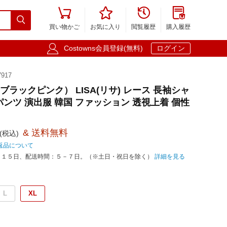





買い物かご
お気に入り
閲覧履歴
購入履歴

Costowns会員登録(無料)
ログイン
917
K（ブラックピンク） LISA(リサ) レース 長袖シャ
パンツ 演出服 韓国 ファッション 透視上着 個性
& 送料無料
(税込)
返品について
－１５日、配送時間：５－７日。（※土日・祝日を除く）
詳細を見る
L
XL