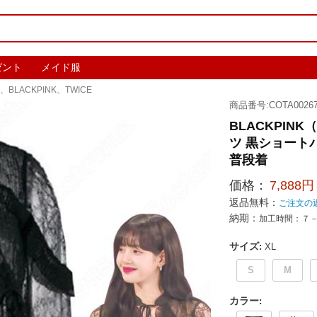
ゼント
メイド服
、BLACKPINK、TWICE
商品番号:COTA00267
BLACKPIN
ツ 黒ショート
普段着
価格：
7,888円
返品無料：
ご注文の
納期：
加工時間：７
サイズ
:
XL
S
M
カラー
: