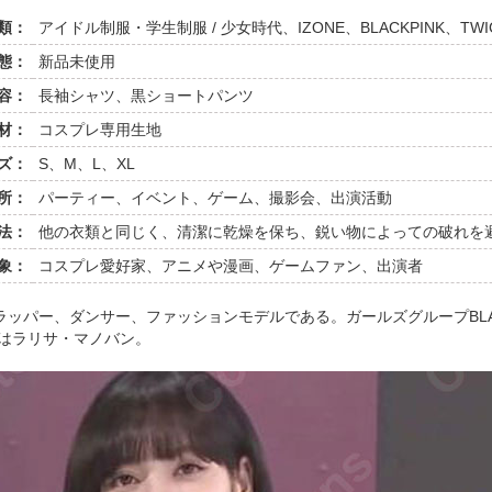
類：
アイドル制服・学生制服 / 少女時代、IZONE、BLACKPINK、TWI
態：
新品未使用
容：
長袖シャツ、黒ショートパンツ
材：
コスプレ専用生地
ズ：
S、M、L、XL
所：
パーティー、イベント、ゲーム、撮影会、出演活動
法：
他の衣類と同じく、清潔に乾燥を保ち、鋭い物によっての破れを
象：
コスプレ愛好家、アニメや漫画、ゲームファン、出演者
手、ラッパー、ダンサー、ファッションモデルである。ガールズグループBLA
はラリサ・マノバン。