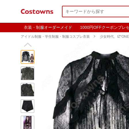
衣装・制服オーダーメイド
1000円OFFクーポンプレ
アイドル制服・学生制服・制服コスプレ衣装

少女時代、IZ*ONE
