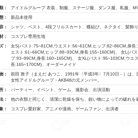
類：
アイドルグループ 衣装、制服、ステージ服、ダンス服、私服、M
態：
新品未使用
容：
シャツ、ベスト、4段フリルスカート、蝶結び、ネクタイ、髪飾
材：
コスプレ専用生地
ズ：
女S(バスト:75~81CM,ウエスト:56~61CM,ヒップ:82~86CM,身長:
エスト:61~66CM,ヒップ:88~93CM,身長:155~160CM)、 女L(バ
プ:93~99CM,身長:160~165CM)、 女XL(バスト:95~103CM,ウエス
長:165~170CM)、オーダーメイド
物：
前田 敦子（まえだ あつこ、1991年〈平成3年〉7月10日 - 
女性アイドルグループ・AKB48の元メンバー。
所：
パーティー、イベント、ゲーム、撮影会、出演活動
法：
他の衣類と同じく、清潔に乾燥を保ち、鋭い物によっての破れを
象：
コスプレ愛好家、アニメや漫画、ゲームファン、出演者