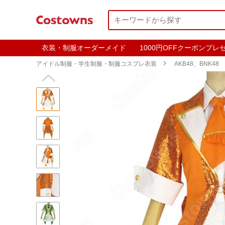
衣装・制服オーダーメイド
1000円OFFクーポンプレ
アイドル制服・学生制服・制服コスプレ衣装

AKB48、BNK48
