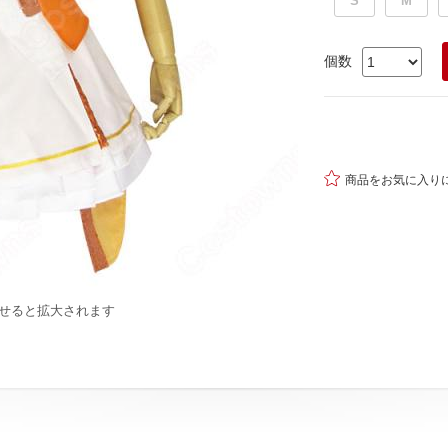
S
M
個数

商品をお気に入り
せると拡大されます