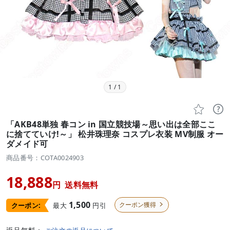
1
/
1


「AKB48単独 春コン in 国立競技場～思い出は全部ここ
に捨てていけ!～」 松井珠理奈 コスプレ衣装 MV制服 オー
ダメイド可
商品番号：COTA0024903
18,888
円
送料無料
1,500
クーポン獲得
最大
円引
クーポン:
