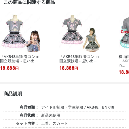
この商品に関連する商品
「AKB48単独 春コン in
「AKB48単独 春コン in
横山由
国立競技場～思い出...
国立競技場～思い出...
「AK
in...
18,888
18,888
円
円
18,8
商品説明
商品種類：
アイドル制服・学生制服 / AKB48、BNK48
商品状態：
新品未使用
セット内容：
上着、スカート