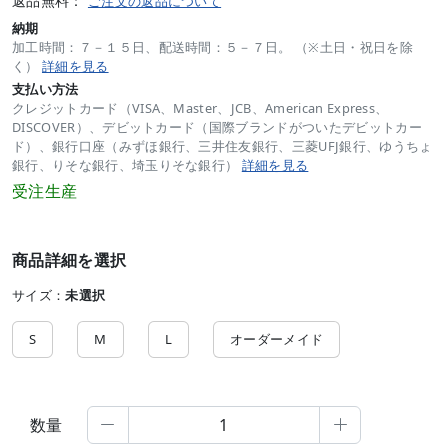
返品無料：
ご注文の返品について
納期
加工時間：７－１５日、配送時間：５－７日。 （※土日・祝日を除
く）
詳細を見る
支払い方法
クレジットカード（VISA、Master、JCB、American Express、
DISCOVER）、デビットカード（国際ブランドがついたデビットカー
ド）、銀行口座（みずほ銀行、三井住友銀行、三菱UFJ銀行、ゆうちょ
銀行、りそな銀行、埼玉りそな銀行）
詳細を見る
受注生産
商品詳細を選択
サイズ：
未選択
S
M
L
オーダーメイド
数量

