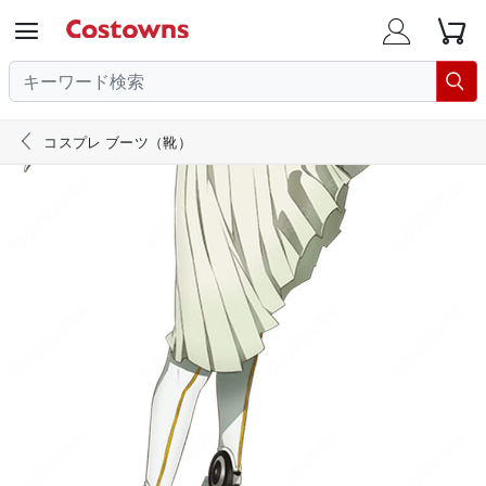





コスプレ ブーツ（靴）