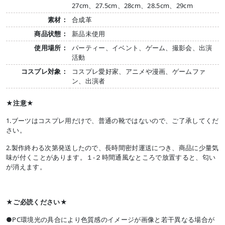
27cm、27.5cm、28cm、28.5cm、29cm
素材：
合成革
商品状態：
新品未使用
使用場所：
パーティー、イベント、ゲーム、撮影会、出演
活動
コスプレ対象：
コスプレ愛好家、アニメや漫画、ゲームファ
ン、出演者
★注意★
1.ブーツはコスプレ用だけで、普通の靴ではないので、ご了承してくだ
さい。
2.製作終わる次第発送したので、長時間密封運送につき、商品に少量気
味が付くことがあります。１-２時間通風なところで放置すると、匂い
が消えます。
★ご必読ください★
●PC環境光の具合により色質感のイメージが画像と若干異なる場合が