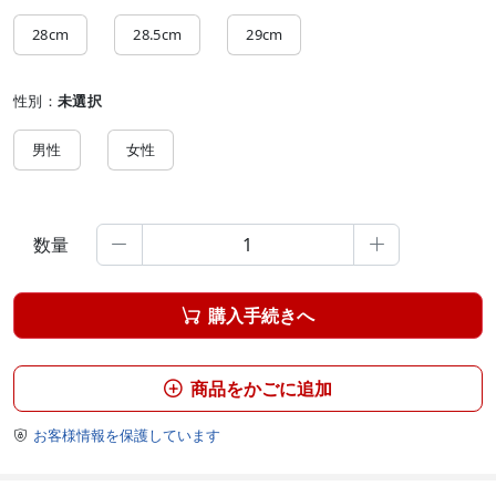
28cm
28.5cm
29cm
性別：
未選択
男性
女性
数量


購入手続きへ

商品をかごに追加

お客様情報を保護しています
