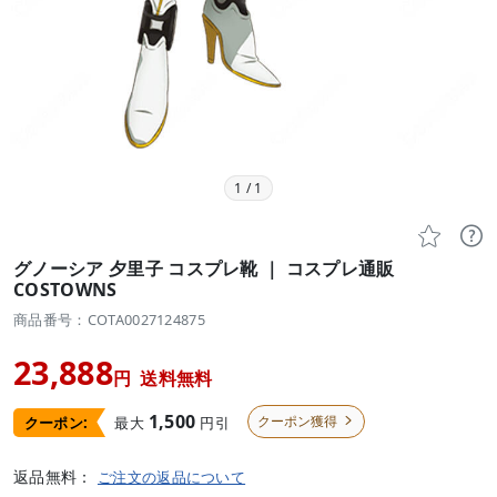
1
/
1


グノーシア 夕里子 コスプレ靴 ｜ コスプレ通販
COSTOWNS
商品番号：COTA0027124875
23,888
円
送料無料
1,500
クーポン獲得
最大
円引
クーポン:

返品無料：
ご注文の返品について