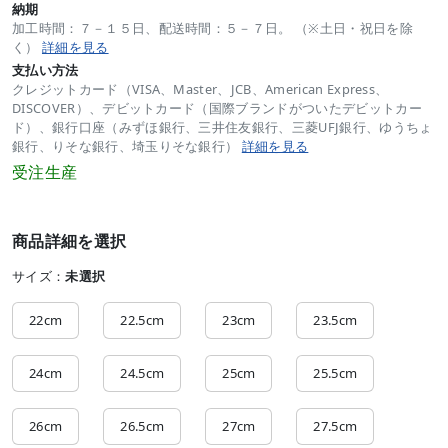
納期
加工時間：７－１５日、配送時間：５－７日。 （※土日・祝日を除
く）
詳細を見る
支払い方法
クレジットカード（VISA、Master、JCB、American Express、
DISCOVER）、デビットカード（国際ブランドがついたデビットカー
ド）、銀行口座（みずほ銀行、三井住友銀行、三菱UFJ銀行、ゆうちょ
銀行、りそな銀行、埼玉りそな銀行）
詳細を見る
受注生産
商品詳細を選択
サイズ：
未選択
22cm
22.5cm
23cm
23.5cm
24cm
24.5cm
25cm
25.5cm
26cm
26.5cm
27cm
27.5cm