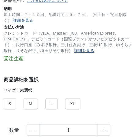
返品無料：
ご注文の返品について
納期
加工時間：７－１５日、配送時間：５－７日。 （※土日・祝日を除
く）
詳細を見る
支払い方法
クレジットカード（VISA、Master、JCB、American Express、
DISCOVER）、デビットカード（国際ブランドがついたデビットカー
ド）、銀行口座（みずほ銀行、三井住友銀行、三菱UFJ銀行、ゆうちょ
銀行、りそな銀行、埼玉りそな銀行）
詳細を見る
受注生産
商品詳細を選択
サイズ：
未選択
S
M
L
XL
数量

