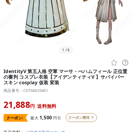
1
/
6


IdentityV 第五人格 空軍 マーサ・べハムフィール 正位置
の審判 コスプレ衣装【アイデンティティV 】サバイバー
スキン cosplay 仮装 変装
商品番号：COTA0025401
21,888
円
送料無料
1,500
クーポン獲得
最大
円引
クーポン:
