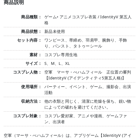
商品説明
商品種類：
ゲーム• アニメコスプレ衣装 / IdentityV 第五人
格
商品状態：
新品未使用
セット内容：
ワンピース、帯締め、羽肩甲、腕飾り、手飾
り、パンスト、タトゥーシール
素材：
コスプレ専用生地
サイズ：
S、M、L、XL
コスプレ人物：
空軍 マーサ・べハムフィール 正位置の審判
【IdentityV (アイデンティティ5第五人格)】
使用場所：
パーティー、イベント、ゲーム、撮影会、出演
活動
収納方法：
他の衣類と同じく、清潔に乾燥を保ち、鋭い物
によっての破れを避けてください。
コスプレ対象：
コスプレ愛好家、アニメや漫画、ゲームファ
ン、出演者
空軍（マーサ・べハムフィール）は、アプリゲーム【IdentityV (アイ