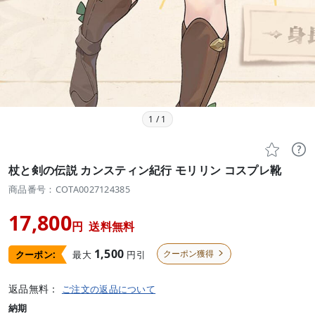
1
/
1


杖と剣の伝説 カンスティン紀行 モリリン コスプレ靴
商品番号：COTA0027124385
17,800
円
送料無料
1,500
クーポン獲得
最大
円引
クーポン:

返品無料：
ご注文の返品について
納期