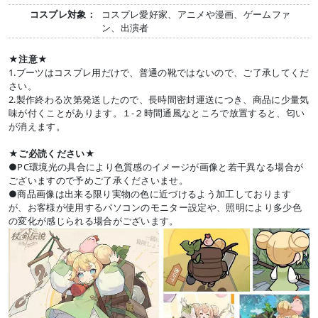
コスプレ対象：
コスプレ愛好家、アニメや漫画、ゲームファ
ン、出演者
★注意★
1.ブーツはコスプレ用だけで、普通の靴ではないので、ご了承してくだ
さい。
2.製作終わる次第発送したので、長時間密封運送につき、商品に少量気
味が付くことがあります。１-２時間通風なところで放置すると、匂い
が消えます。
★ご必読ください★
●PC環境光の具合により色質感のイメージが画像と若干異なる場合が
ございますので予めご了承くださいませ。
●商品画像は出来る限り実物の色に近づけるよう加工しております
が、お客様が使用するパソコンのモニター設定や、照明により多少色
の変化が感じられる場合がございます。