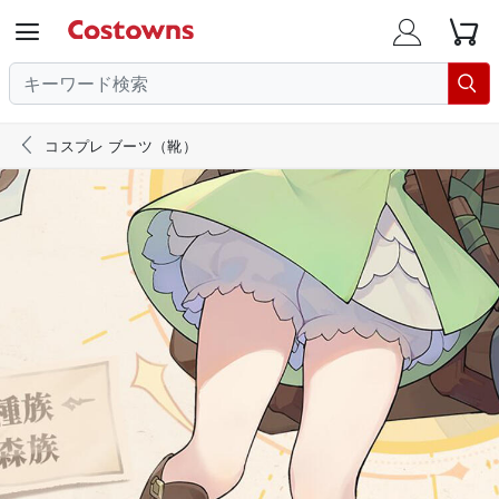





コスプレ ブーツ（靴）