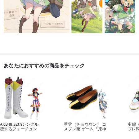
あなたにおすすめの商品をチェック
AKB48 32thシングル
重雲（チョウウン） コ
申鶴
恋するフォーチュン
スプレ靴 ゲーム『原神
プレ
ク...
(げん...
しん）.