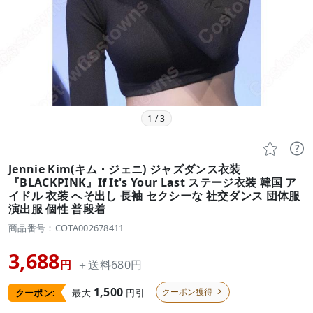
1
/
3


Jennie Kim(キム・ジェニ) ジャズダンス衣装
『BLACKPINK』If It's Your Last ステージ衣装 韓国 ア
イドル 衣装 へそ出し 長袖 セクシーな 社交ダンス 団体服
演出服 個性 普段着
商品番号：COTA002678411
3,688
円
＋送料680円
1,500
クーポン獲得
最大
円引
クーポン:
