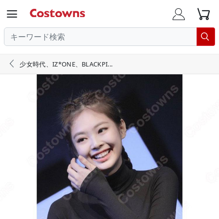





少女時代、IZ*ONE、BLACKPI...