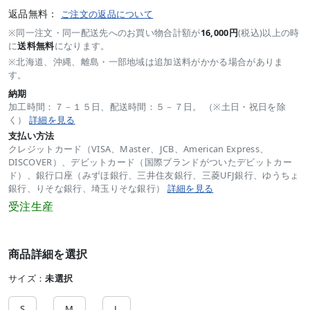
返品無料：
ご注文の返品について
※同一注文・同一配送先へのお買い物合計額が
16,000円
(税込)以上の時
に
送料無料
になります。
※北海道、沖縄、離島・一部地域は追加送料がかかる場合がありま
す。
納期
加工時間：７－１５日、配送時間：５－７日。 （※土日・祝日を除
く）
詳細を見る
支払い方法
クレジットカード（VISA、Master、JCB、American Express、
DISCOVER）、デビットカード（国際ブランドがついたデビットカー
ド）、銀行口座（みずほ銀行、三井住友銀行、三菱UFJ銀行、ゆうちょ
銀行、りそな銀行、埼玉りそな銀行）
詳細を見る
受注生産
商品詳細を選択
サイズ：
未選択
S
M
L