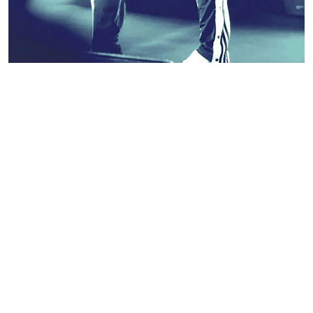
あなたにおすすめの商品をチェック
BLACKPINK（ブラッ
BLACKPINK（ブラッ
TWI
ク・ピンク） Jisoo...
ク・ピンク） Lisa ...
ミナ(み