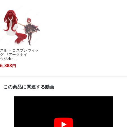
スルト コスプレウィッ
グ 『アークナイ
ツ/Arkn...
6,388
円
この商品に関連する動画