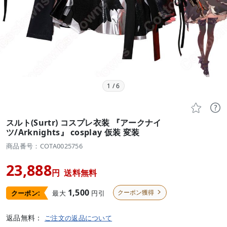
1
/
6


スルト(Surtr) コスプレ衣装 『アークナイ
ツ/Arknights』 cosplay 仮装 変装
商品番号：COTA0025756
23,888
円
送料無料
1,500
クーポン獲得
最大
円引
クーポン:

返品無料：
ご注文の返品について