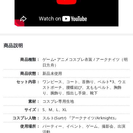
商品説明
商品種類：
ゲーム• アニメコスプレ衣装 / アークナイツ（明
日方舟）
商品状態：
新品未使用
セット内容：
ワンピース、コート、首飾り、ベルト*3、ウエ
ストポーチ、腰蝶結び、太ももベルト、胸飾
り、腕飾り、指出し手袋、靴下
素材：
コスプレ専用生地
サイズ：
S、M、L、XL
コスプレ人物：
スルト(Surtr) 『アークナイツ/Arknights』
使用場所：
パーティー、イベント、ゲーム、撮影会、出演
活動