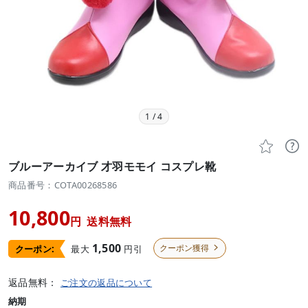
1
/
4


ブルーアーカイブ 才羽モモイ コスプレ靴
商品番号：COTA00268586
10,800
円
送料無料
1,500
クーポン獲得
最大
円引
クーポン:

返品無料：
ご注文の返品について
納期