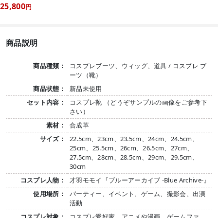
25,800
円
商品説明
商品種類：
コスプレブーツ、ウィッグ、道具 / コスプレ ブ
ーツ（靴）
商品状態：
新品未使用
セット内容：
コスプレ靴 （どうぞサンプルの画像をご参考下
さい）
素材：
合成革
サイズ：
22.5cm、23cm、23.5cm、24cm、24.5cm、
25cm、25.5cm、26cm、26.5cm、27cm、
27.5cm、28cm、28.5cm、29cm、29.5cm、
30cm
コスプレ人物：
才羽モモイ『ブルーアーカイブ -Blue Archive-』
使用場所：
パーティー、イベント、ゲーム、撮影会、出演
活動
コスプレ対象：
コスプレ愛好家、アニメや漫画、ゲームファ