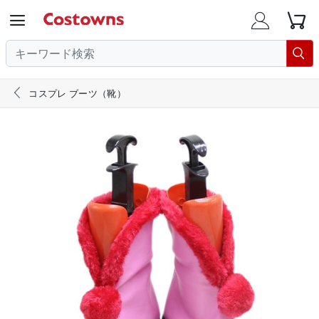





コスプレ ブーツ（靴）