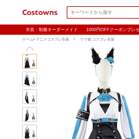
衣装・制服オーダーメイド
1000円OFFクーポンプレ
ゲーム• アニメコスプレ衣装

ウマ娘 コスプレ衣装
