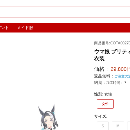
ゼント
メイド服
商品番号:COTA00270
ウマ娘 プリテ
衣装
価格：
29,800
返品無料：
ご注文の
納期：
加工時間：７
性別
:
女性
女性
サイズ
:
S
M