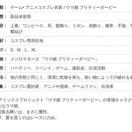
類：
ゲーム• アニメコスプレ衣装 / ウマ娘 プリティーダービー
態：
新品未使用
容：
上着、ワンピース、耳、髪飾り、リボン、肩飾り、腕章、手袋、
蝶結び
材：
コスプレ専用生地
ズ：
S、M、L、XL
物：
メジロラモーヌ 『ウマ娘 プリティーダービー』
所：
パーティー、イベント、ゲーム、撮影会、出演活動
法：
他の衣類と同じく、清潔に乾燥を保ち、鋭い物によっての破れを
象：
コスプレ愛好家、アニメや漫画、ゲームファン、出演者
ディアミックスプロジェクト『ウマ娘 プリティーダービー』の登場キャラ
全なウマ娘。
居振る舞いは、まさに魔性。
げ、愛を貫くのはレースにのみ。