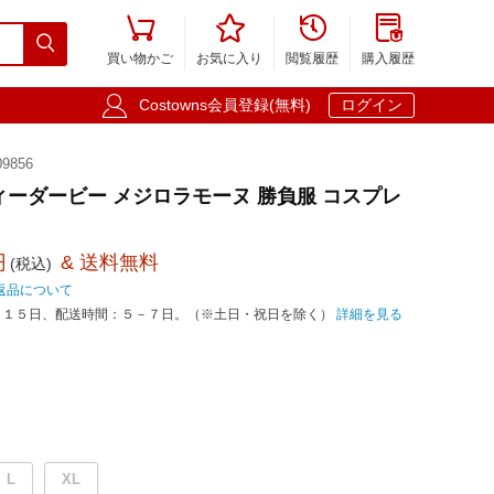





買い物かご
お気に入り
閲覧履歴
購入履歴

Costowns会員登録(無料)
ログイン
9856
ィーダービー メジロラモーヌ 勝負服 コスプレ
円
& 送料無料
(税込)
返品について
－１５日、配送時間：５－７日。（※土日・祝日を除く）
詳細を見る
L
XL