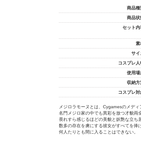
商品種
商品状
セット内
素
サイ
コスプレ人
使用場
収納方
コスプレ対
メジロラモーヌとは、Cygamesのメ
名門メジロ家の中でも異彩を放つ才貌両
畏れすら感じるほどの美貌と妖艶な立ち
数多の存在を虜にする彼女がすべてを捧
何人たりとも間に入ることはできない。