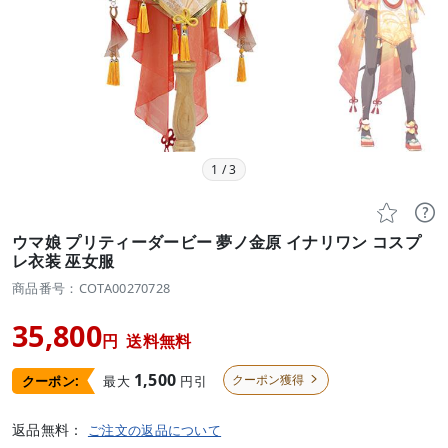
1
/
3


ウマ娘 プリティーダービー 夢ノ金原 イナリワン コスプ
レ衣装 巫女服
商品番号：COTA00270728
35,800
円
送料無料
1,500
クーポン獲得
最大
円引
クーポン:

返品無料：
ご注文の返品について