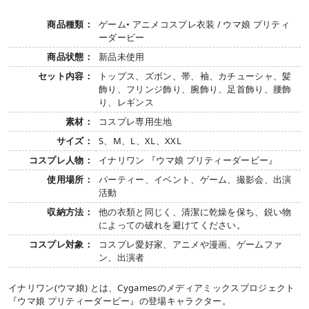
商品種類：
ゲーム• アニメコスプレ衣装 / ウマ娘 プリティ
ーダービー
商品状態：
新品未使用
セット内容：
トップス、ズボン、帯、袖、カチューシャ、髪
飾り、フリンジ飾り、腕飾り、足首飾り、腰飾
り、レギンス
素材：
コスプレ専用生地
サイズ：
S、M、L、XL、XXL
コスプレ人物：
イナリワン 『ウマ娘 プリティーダービー』
使用場所：
パーティー、イベント、ゲーム、撮影会、出演
活動
収納方法：
他の衣類と同じく、清潔に乾燥を保ち、鋭い物
によっての破れを避けてください。
コスプレ対象：
コスプレ愛好家、アニメや漫画、ゲームファ
ン、出演者
イナリワン(ウマ娘) とは、Cygamesのメディアミックスプロジェクト
『ウマ娘 プリティーダービー』の登場キャラクター。