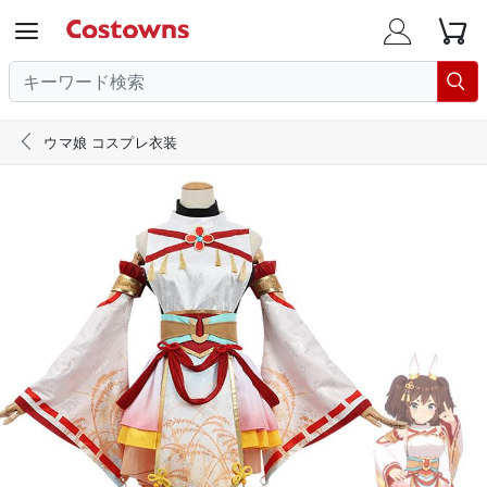





ウマ娘 コスプレ衣装