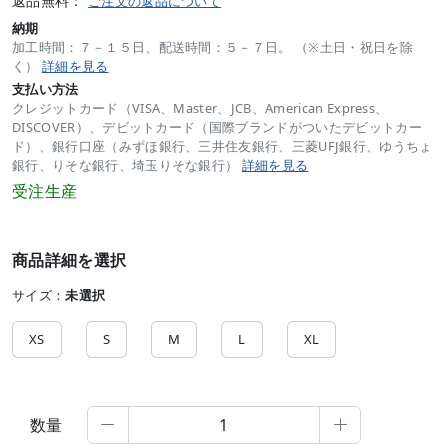
返品無料：
ご注文の返品について
納期
加工時間：７－１５日、配送時間：５－７日。 （※土日・祝日を除
く）
詳細を見る
支払い方法
クレジットカード（VISA、Master、JCB、American Express、
DISCOVER）、デビットカード（国際ブランドがついたデビットカー
ド）、銀行口座（みずほ銀行、三井住友銀行、三菱UFJ銀行、ゆうちょ
銀行、りそな銀行、埼玉りそな銀行）
詳細を見る
受注生産
商品詳細を選択
サイズ：
未選択
XS
S
M
L
XL
数量

