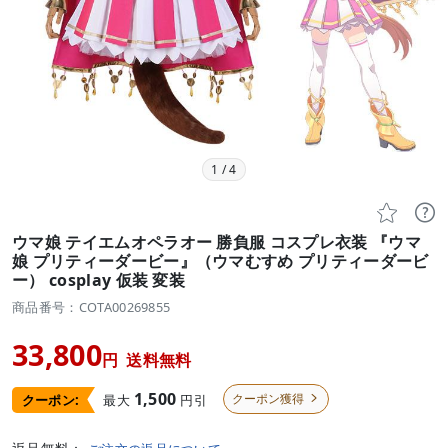
1
/
4


ウマ娘 テイエムオペラオー 勝負服 コスプレ衣装 『ウマ
娘 プリティーダービー』（ウマむすめ プリティーダービ
ー） cosplay 仮装 変装
商品番号：COTA00269855
33,800
円
送料無料
1,500
クーポン獲得
最大
円引
クーポン:
