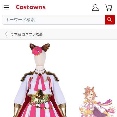





ウマ娘 コスプレ衣装