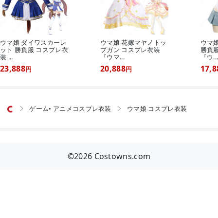
ウマ娘 ダイワスカーレ
ウマ娘 花嫁マヤノトッ
ウマ
ット 勝負服 コスプレ衣
プガン コスプレ衣装
勝負
装 ...
『ウマ...
『ウ..
23,888
20,888
17,8
円
円
ゲーム• アニメコスプレ衣装
ウマ娘 コスプレ衣装


©2026 Costowns.com