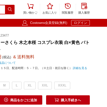





買い物かご
お気に入り
閲覧履歴
購入履歴

Costowns会員登録(無料)
ログイン
23477
ーさくら 木之本桜 コスプレ衣装 白×黄色 バト
ム
円
& 送料無料
(税込)
返品について
－１５日、配送時間：５－７日。（※土日・祝日を除く）
詳細を見る
M
L
XL
XXL
XXXL


商品をかごに追加
購入手続きへ