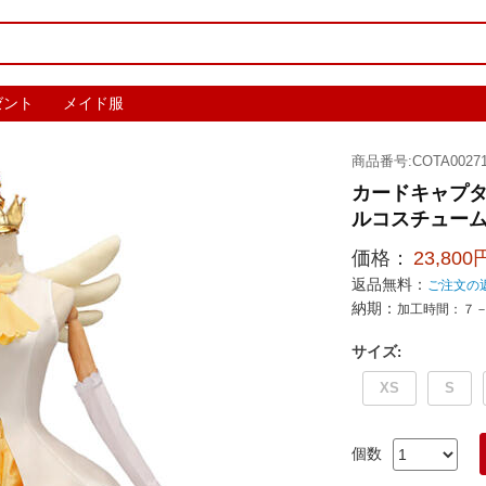
ゼント
メイド服
商品番号:COTA00271
カードキャプタ
ルコスチュー
価格：
23,800
返品無料：
ご注文の
納期：
加工時間：７
サイズ
:
XS
S
個数