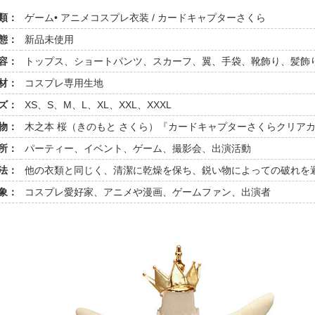
類：
ゲーム• アニメコスプレ衣装 / カードキャプターさくら
態：
新品未使用
容：
トップス、ショートパンツ、スカーフ、翼、手袋、靴飾り、髪飾
材：
コスプレ専用生地
ズ：
XS、S、M、L、XL、XXL、XXXL
物：
木之本 桜（きのもと さくら）『カードキャプターさくらクリア
所：
パーティー、イベント、ゲーム、撮影会、出演活動
法：
他の衣類と同じく、清潔に乾燥を保ち、鋭い物によっての破れを
象：
コスプレ愛好家、アニメや漫画、ゲームファン、出演者