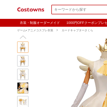
衣装・制服オーダーメイド
1000円OFFクーポンプレ
ゲーム• アニメコスプレ衣装

カードキャプターさくら
