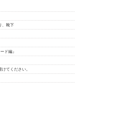
り、靴下
カード編』
避けてください。