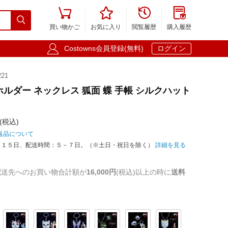





買い物かご
お気に入り
閲覧履歴
購入履歴

Costowns会員登録(無料)
ログイン
21
ホルダー ネックレス 狐面 蝶 手帳 シルクハット
(税込)
返品について
－１５日、配送時間：５－７日。（※土日・祝日を除く）
詳細を見る
配送先へのお買い物合計額が
16,000円
(税込)以上の時に
送料