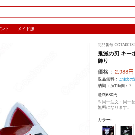
ゼント
メイド服
商品番号:COTA00132
鬼滅の刃 キー
飾り
価格：
2,988円
返品無料：
ご注文の
納期：
加工時間：７
送料680円
※同一注文・同一
無料
になります。
カラー
: