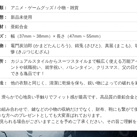
類：
アニメ・ゲームグッズ / 小物・雑貨
態：
新品未使用
材：
亜鉛合金
ズ：
幅（37mm ~ 38mm）× 長さ（47mm ~ 55mm）
物：
竈門炭治郎 (かまどたんじろう)、錆兎 (さびと)、真菰 (まこも)
惨 (きぶつじむざん)
所：
カジュアルスタイルからスーツスタイルまで幅広く使える万能ア
ントや就職祝い、就学祝い、バレンタイン、クリスマス、父の日
できる逸品です！
法：
他の衣類と同じく、清潔に乾燥を保ち、鋭い物によっての破れを
、滑らかで心地良い手触りでフィット感が最高です。高品質の亜鉛合金
の組み合わせで、鍵などの小物の収納だけでなく、財布、鞄にも繋がて
きな方へのプレゼントとしても大変喜ばれております。
が見られる場合がございますことを予めご了承ください。その旨ご理解