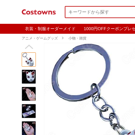
衣装・制服オーダーメイド
1000円OFFクーポンプレ
アニメ・ゲームグッズ

小物・雑貨
