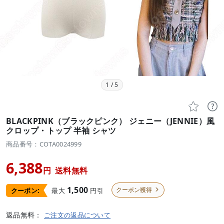
1
/
5


BLACKPINK（ブラックピンク） ジェニー（JENNIE）風
クロップ・トップ 半袖 シャツ
商品番号：COTA0024999
6,388
円
送料無料
1,500
クーポン獲得
最大
円引
クーポン:

返品無料：
ご注文の返品について