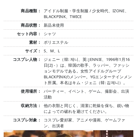
商品種類：
アイドル制服・学生制服 / 少女時代、IZONE、
BLACKPINK、TWICE
商品状態：
新品未使用
セット内容：
シャツ
素材：
ポリエステル
サイズ：
S、M、L
コスプレ人物：
ジェニー（韓: 제니、英: JENNIE、1996年1月16
日[2] - ）は、韓国の歌手、ラッパー、ファッシ
ョンモデルである。女性アイドルグループ
BLACKPINKのメンバー。YGエンターテインメン
ト所属。本名はキム・ジェニ（韓: 김제니）。
使用場所：
パーティー、イベント、ゲーム、撮影会、出演
活動
収納方法：
他の衣類と同じく、清潔に乾燥を保ち、鋭い物
によっての破れを避けてください。
コスプレ対象：
コスプレ愛好家、アニメや漫画、ゲームファ
ン、出演者