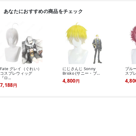
あなたにおすすめの商品をチェック
Fate グレイ（ぐれい）
にじさんじ Sonny
ブルー
コスプレウィッグ
Brisko (サニー・ブ...
スプ
『ロ...
4,800
4,80
円
7,188
円
コスプレブーツ、ウィッグ、道具
コスプレウィッグ

