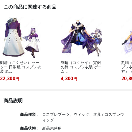
この商品に関連する商品
刻晴（こくせい）セー
刻晴（コクセイ） 霓裾
刻晴
ター 日常服 コスプレ衣
の舞 コスプレ衣装 ゲー
プレ衣
装 原...
ム ...
神』（.
22,300
4,300
20,8
円
円
商品説明
商品種類：
コスプレブーツ、ウィッグ、道具 / コスプレウ
ィッグ
商品状態：
新品未使用