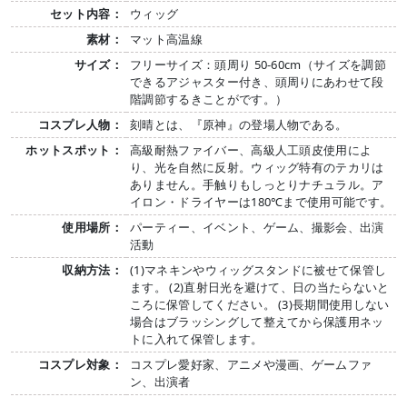
セット内容：
ウィッグ
素材：
マット高温線
サイズ：
フリーサイズ：頭周り 50-60cm（サイズを調節
できるアジャスター付き、頭周りにあわせて段
階調節するきことがです。）
コスプレ人物：
刻晴とは、『原神』の登場人物である。
ホットスポット：
高級耐熱ファイバー、高級人工頭皮使用によ
り、光を自然に反射。ウィッグ特有のテカリは
ありません。手触りもしっとりナチュラル。ア
イロン・ドライヤーは180℃まで使用可能です。
使用場所：
パーティー、イベント、ゲーム、撮影会、出演
活動
収納方法：
(1)マネキンやウィッグスタンドに被せて保管し
ます。 (2)直射日光を避けて、日の当たらないと
ころに保管してください。 (3)長期間使用しない
場合はブラッシングして整えてから保護用ネッ
トに入れて保管します。
コスプレ対象：
コスプレ愛好家、アニメや漫画、ゲームファ
ン、出演者