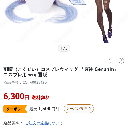
1
/
5


刻晴（こくせい）コスプレウィッグ 『原神 Genshin』
コスプレ用 wig 通販
商品番号：COTA0025430
6,300
円
送料無料
1,500
クーポン獲得
最大
円引
クーポン:

返品無料：
ご注文の返品について