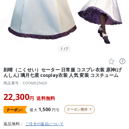
1
/
7


刻晴（こくせい）セーター 日常服 コスプレ衣装 原神(げ
んしん) 璃月七星 cosplay衣装 人気 変装 コスチューム
商品番号：COTA0025420
22,300
円
送料無料
1,500
クーポン獲得
最大
円引
クーポン:

返品無料：
ご注文の返品について