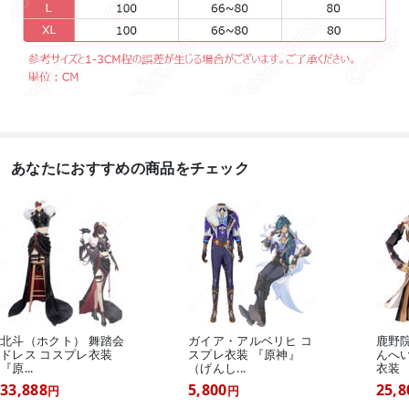
あなたにおすすめの商品をチェック
北斗（ホクト） 舞踏会
ガイア・アルベリヒ コ
鹿野
ドレス コスプレ衣装
スプレ衣装 『原神』
んへ
『原...
（げんし...
衣装 『
33,888
5,800
25,8
円
円