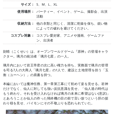
サイズ：
S、M、L、XL
使用場所：
パーティー、イベント、ゲーム、撮影会、出演
活動
収納方法：
他の衣類と同じく、清潔に乾燥を保ち、鋭い物
によっての破れを避けてください。
コスプレ対象：
コスプレ愛好家、アニメや漫画、ゲームファ
ン、出演者
刻晴（こくせい）は、オープンワールドゲーム『原神』の登場キャラ
クター。璃月の統治者「璃月七星」の一人。
璃月内において岩王帝君の次に高い権力を持ち、実務面で璃月の管理
を司る7人の大商人「璃月七星」の1人で、建設と土地管理を担う「玉
衡（ユーヘン）」の肩書を持つ。
本編においては魔神任務、第一章第三幕にて初めて姿を見せる。岩神
だけでなく、仙人に対しても強い反抗意識を見せ、「仙人達の時代は
もう終わり。それを受け入れなければ璃月の未来に希望はない(意訳)」
とあろうことか仙人の作った帰終機の目の前で言い放つという肝の据
わり様を見せ、パイモンにその不敬ぶりを恐れられていた。