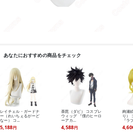
あなたにおすすめの商品をチェック
レイチェル・ガードナ
荼毘（ダビ） コスプレ
絢瀬
ー（れいちぇるがーど
ウィッグ 『僕のヒーロ
り）
なー） コ...
ーアカ...
『ラブラ
5,188
4,588
4,60
円
円