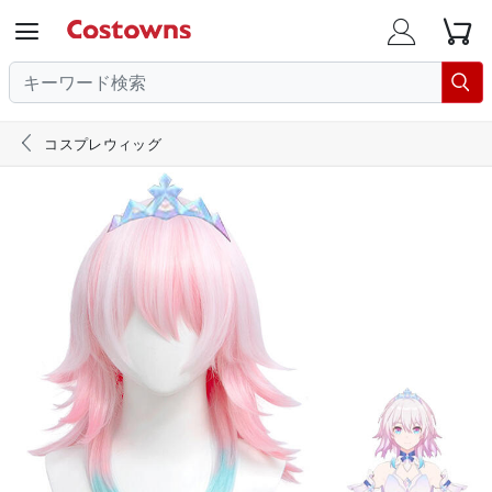





コスプレウィッグ