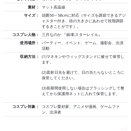
素材：
マット高温線
サイズ：
頭囲50～58cmに対応（サイズを調節できるアジ
ャスター付き、頭の大きさにあわせて段階調節
するきことがです）。
コスプレ人物：
三月なのか 『崩壊:スターレイル』
使用場所：
パーティー、イベント、ゲーム、撮影会、出演
活動
収納方法：
(1)マネキンやウィッグスタンドに被せて保管し
ます。
(2)直射日光を避けて、日の当たらないところに
保管してください。
(3)長期間使用しない場合はブラッシングして整
えてから保護用ネットに入れて保管します。
コスプレ対象：
コスプレ愛好家、アニメや漫画、ゲームファ
ン、出演者