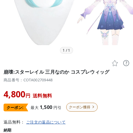
1
/
1


崩壊:スターレイル 三月なのか コスプレウィッグ
商品番号：COTA002709448
4,800
円
送料無料
1,500
クーポン獲得
最大
円引
クーポン:

返品無料：
ご注文の返品について
納期