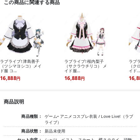
この商品に関連する商品
ラブライブ! 津島善子
ラブライブ! 桜内梨子
ラブラ
（ツシマヨシコ）メイ
（サクラウチリコ） メ
（ク
ド服 コ...
イド服...
イド..
16,888
16,888
16,8
円
円
商品説明
商品種類：
ゲーム• アニメコスプレ衣装 / Love Live!（ラブ
ライブ）
商品状態：
新品未使用
セット内容：
シャツ、ベスト、スカート、蝶ネクタイ、頭飾