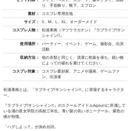
り、手首飾り、靴下、エプロン
素材：
コスプレ専用生地
サイズ：
S、M、L、XL、オーダーメイド
コスプレ人物：
松浦果南（マツウラカナン）『ラブライブ!サン
シャイン!!』
使用場所：
パーティー、イベント、ゲーム、撮影会、出演
活動
収納方法：
他の衣類と同じく、清潔に乾燥を保ち、鋭い物
によっての破れを避けてください。
コスプレ対象：
コスプレ愛好家、アニメや漫画、ゲームファ
ン、出演者
松浦果南とは、「ラブライブ!サンシャイン!!」に登場するキャラクタ
ー。
『ラブライブ!サンシャイン!!』のスクールアイドルAqoursに所属して
いる浦の星女学院の高校三年生。青い髪の長いポニーテール、紫色の
瞳が特徴。
「ハグしよっ？」が決め台詞。