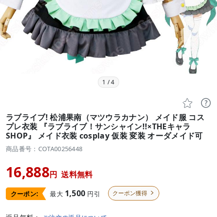
1
/
4


ラブライブ! 松浦果南（マツウラカナン） メイド服 コス
プレ衣装 『ラブライブ！サンシャイン!!×THEキャラ
SHOP』 メイド衣装 cosplay 仮装 変装 オーダメイド可
商品番号：COTA00256448
16,888
円
送料無料
1,500
クーポン獲得
最大
円引
クーポン:
