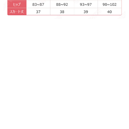
あなたにおすすめの商品をチェック
Love Live! 高海千歌
スクフェスAC キャット
星空
（タカミチカ） お正...
ツインテール 南ことり
ん）
（み...
ナインス
10,888
円
23,888
22,8
円