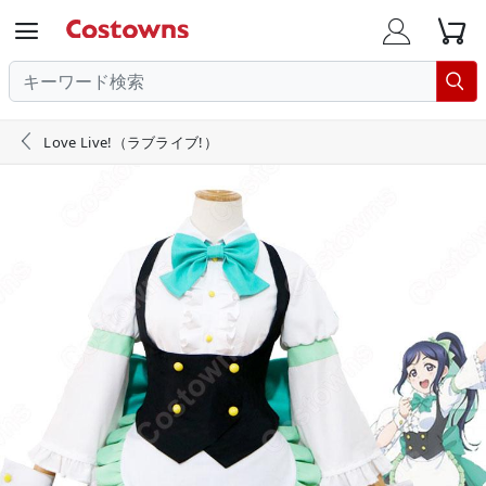





Love Live!（ラブライブ!）