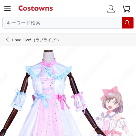





Love Live!（ラブライブ!）