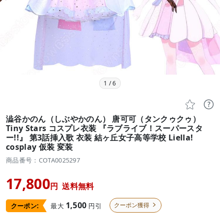
1
/
6


澁谷かのん（しぶやかのん） 唐可可（タンクゥクゥ）
Tiny Stars コスプレ衣装 『ラブライブ！スーパースタ
ー!!』 第3話挿入歌 衣装 結ヶ丘女子高等学校 Liella!
cosplay 仮装 変装
商品番号：COTA0025297
17,800
円
送料無料
1,500
クーポン獲得
最大
円引
クーポン:
