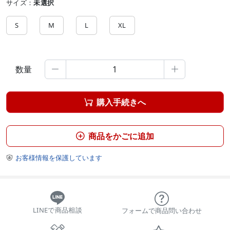
サイズ：
未選択
S
M
L
XL
数量


購入手続きへ

商品をかごに追加

お客様情報を保護しています

LINEで商品相談
フォームで商品問い合わせ