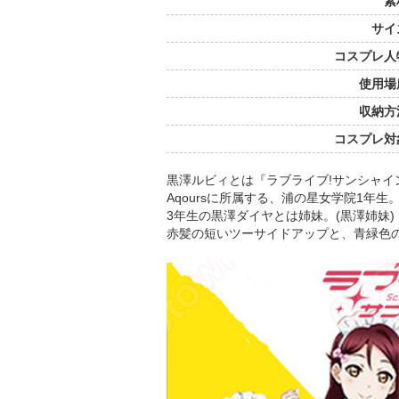
素
サイ
コスプレ人
使用場
収納方
コスプレ対
黒澤ルビィとは『ラブライブ!サンシャイ
Aqoursに所属する、浦の星女学院1年生
3年生の黒澤ダイヤとは姉妹。(黒澤姉妹
赤髪の短いツーサイドアップと、青緑色