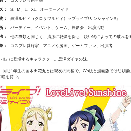
材：
コスプレ専用生地
ズ：
S、M、L、XL、オーダーメイド
物：
黒澤ルビィ（クロサワルビィ）ラブライブ!サンシャイン!!』
所：
パーティー、イベント、ゲーム、撮影会、出演活動
法：
他の衣類と同じく、清潔に乾燥を保ち、鋭い物によっての破れを
象：
コスプレ愛好家、アニメや漫画、ゲームファン、出演者
ン!!』に登場するキャラクター。黒澤ダイヤの妹。
。
) 同じ1年生の国木田花丸とは親友の間柄で、G's版と漫画版では幼馴染
の瞳を持つ。