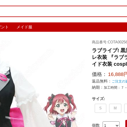
ゼント
メイド服
商品番号:COTA00256
ラブライブ! 
レ衣装 『ラブラ
イド衣装 cosp
価格：
16,888
返品無料：
ご注文の
納期：
加工時間：７
サイズ
:
S
M
個数