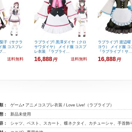
内梨子（サクラ
ラブライブ! 黒澤ダイヤ（クロ
ラブライブ! 渡辺
ド服 コスプレ
サワダイヤ） メイド服 コスプ
ヨウ） メイド服 
..
レ衣装 『ラブライ...
『ラブライブ！サ...
16,888
16,888
送料無料
送料無料
円
円
類：
ゲーム• アニメコスプレ衣装 / Love Live!（ラブライブ）
態：
新品未使用
容：
シャツ、ベスト、スカート、蝶ネクタイ、カチューシャ、手首飾