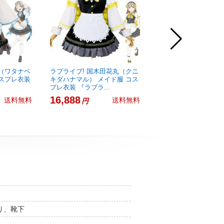
曜（ワタナベ
ラブライブ! 国木田花丸（クニ
ラブライブ! 高海千歌
コスプレ衣装
キダハナマル） メイド服 コス
チカ） メイド服 コス
プレ衣装 『ラブラ...
『ラブライブ！サ...
16,888
16,888
送料無料
送料無料
円
円
り、靴下