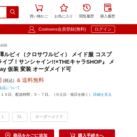





買い物かご
お気に入り
閲覧履歴
購入履歴

Costowns会員登録(無料)
ログイン
449
黒澤ルビィ（クロサワルビィ） メイド服 コスプ
イブ！サンシャイン!!×THEキャラSHOP』 メ
lay 仮装 変装 オーダメイド可
円
& 送料無料
(税込)
返品について
－１５日、配送時間：５－７日。（※土日・祝日を除く）
詳細を見る
L
XL
オーダーメイド


商品をかごに追加
購入手続きへ