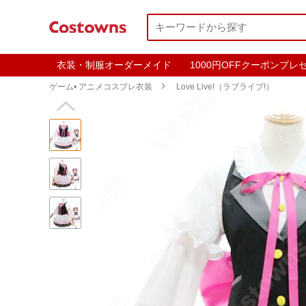
衣装・制服オーダーメイド
1000円OFFクーポンプレ
ゲーム• アニメコスプレ衣装

Love Live!（ラブライブ!）
