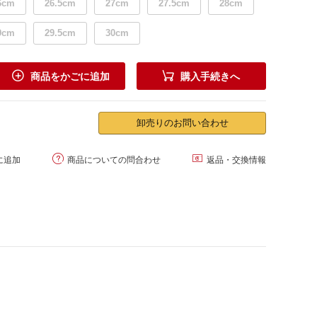
6cm
26.5cm
27cm
27.5cm
28cm
9cm
29.5cm
30cm


商品をかごに追加
購入手続きへ
卸売りのお問い合わせ


に追加
商品についての問合わせ
返品・交換情報