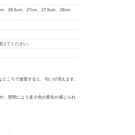
cm、26.5cm、27cm、27.5cm、28cm、
避けてください。
風なところで放置すると、匂いが消えます。
定や、照明により多少色の変化が感じられ