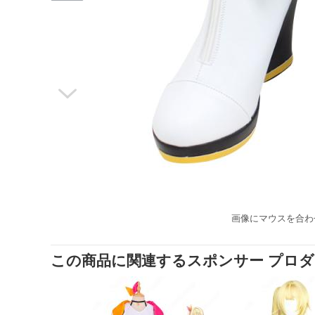

画像にマウスを合わ
この商品に関連するスポンサー プロ