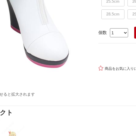
25.5cm
2
28.5cm
2
個数

商品をお気に入り
せると拡大されます
ダクト