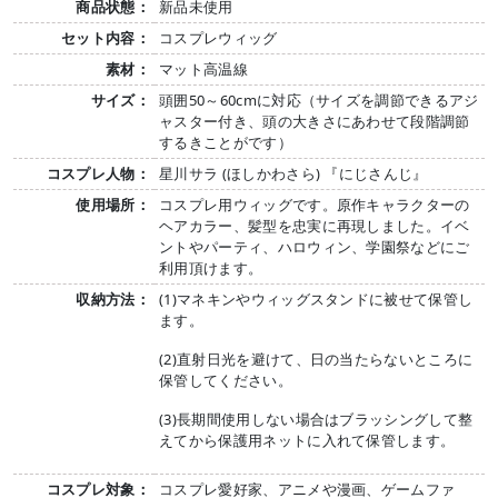
商品状態：
新品未使用
セット内容：
コスプレウィッグ
素材：
マット高温線
サイズ：
頭囲50～60cmに対応（サイズを調節できるアジ
ャスター付き、頭の大きさにあわせて段階調節
するきことがです）
コスプレ人物：
星川サラ (ほしかわさら) 『にじさんじ』
使用場所：
コスプレ用ウィッグです。原作キャラクターの
ヘアカラー、髪型を忠実に再現しました。イベ
ントやパーティ、ハロウィン、学園祭などにご
利用頂けます。
収納方法：
(1)マネキンやウィッグスタンドに被せて保管し
ます。
(2)直射日光を避けて、日の当たらないところに
保管してください。
(3)長期間使用しない場合はブラッシングして整
えてから保護用ネットに入れて保管します。
コスプレ対象：
コスプレ愛好家、アニメや漫画、ゲームファ