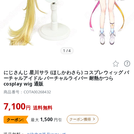
1
/
4


にじさんじ 星川サラ (ほしかわさら) コスプレウィッグ バ
ーチャルアイドル バーチャルライバー 耐熱かつら
cosplay wig 通販
商品番号：COTA00268432
7,100
円
送料無料
1,500
クーポン獲得
最大
円引
クーポン:
