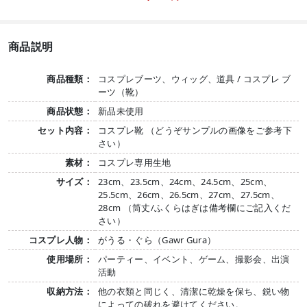
商品説明
商品種類：
コスプレブーツ、ウィッグ、道具 / コスプレ ブ
ーツ（靴）
商品状態：
新品未使用
セット内容：
コスプレ靴 （どうぞサンプルの画像をご参考下
さい）
素材：
コスプレ専用生地
サイズ：
23cm、23.5cm、24cm、24.5cm、25cm、
25.5cm、26cm、26.5cm、27cm、27.5cm、
28cm （筒丈/ふくらはぎは備考欄にご記入くだ
さい）
コスプレ人物：
がうる・ぐら（Gawr Gura）
使用場所：
パーティー、イベント、ゲーム、撮影会、出演
活動
収納方法：
他の衣類と同じく、清潔に乾燥を保ち、鋭い物
によっての破れを避けてください。