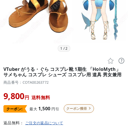
1
/
2


VTuber がうる・ぐら コスプレ靴 1期生 「HoloMyth」
サメちゃん コスプレ シューズ コスプレ用 道具 男女兼用
商品番号：COTA00263772
9,800
円
送料無料
1,500
クーポン獲得
最大
円引
クーポン:

返品無料：
ご注文の返品について