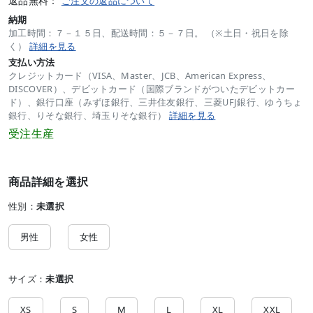
返品無料：
ご注文の返品について
納期
加工時間：７－１５日、配送時間：５－７日。 （※土日・祝日を除
く）
詳細を見る
支払い方法
クレジットカード（VISA、Master、JCB、American Express、
DISCOVER）、デビットカード（国際ブランドがついたデビットカー
ド）、銀行口座（みずほ銀行、三井住友銀行、三菱UFJ銀行、ゆうちょ
銀行、りそな銀行、埼玉りそな銀行）
詳細を見る
受注生産
商品詳細を選択
性別：
未選択
男性
女性
サイズ：
未選択
XS
S
M
L
XL
XXL