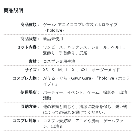
商品説明
商品種類：
ゲーム• アニメコスプレ衣装 / ホロライブ
（hololive）
商品状態：
新品未使用
セット内容：
ワンピース、ネックレス、ショール、ベルト、
髪飾り、手首飾り、尻尾
素材：
コスプレ専用生地
サイズ：
XS、S、M、L、XL、XXL、オーダーメイド
コスプレ人物：
がうる・ぐら（Gawr Gura）「hololive（ホロラ
イブ）」
使用場所：
パーティー、イベント、ゲーム、撮影会、出演
活動
収納方法：
他の衣類と同じく、清潔に乾燥を保ち、鋭い物
によっての破れを避けてください。
コスプレ対象：
コスプレ愛好家、アニメや漫画、ゲームファ
ン、出演者