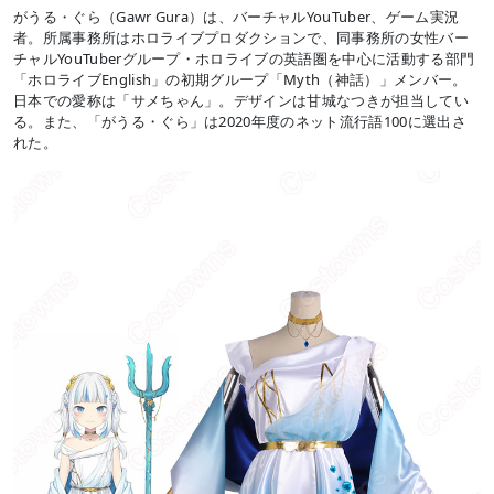
がうる・ぐら（Gawr Gura）は、バーチャルYouTuber、ゲーム実況
者。所属事務所はホロライブプロダクションで、同事務所の女性バー
チャルYouTuberグループ・ホロライブの英語圏を中心に活動する部門
「ホロライブEnglish」の初期グループ「Myth（神話）」メンバー。
日本での愛称は「サメちゃん」。デザインは甘城なつきが担当してい
る。また、「がうる・ぐら」は2020年度のネット流行語100に選出さ
れた。