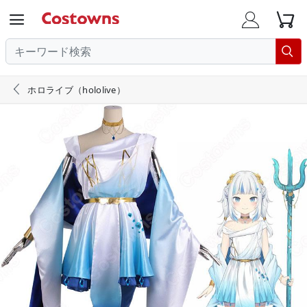





ホロライブ（hololive）