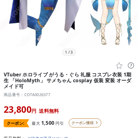
1
/
3


VTuber ホロライブ がうる・ぐら 礼服 コスプレ衣装 1期
生 「HoloMyth」 サメちゃん cosplay 仮装 変装 オーダ
メイド可
商品番号：COTA0026377
23,800
円
送料無料
1,500
クーポン獲得
最大
円引
クーポン:
