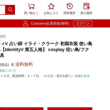





買い物かご
お気に入り
閲覧履歴
購入履歴

Costowns会員登録(無料)
ログイン
932
ィV 占い師 イライ・クラーク 初期衣装 使い鳥
dentityV 第五人格】 cosplay 役い鳥/フク
道具
& 送料無料
(税込)
返品について
－１５日、配送時間：５－７日。（※土日・祝日を除く）
詳細を見る