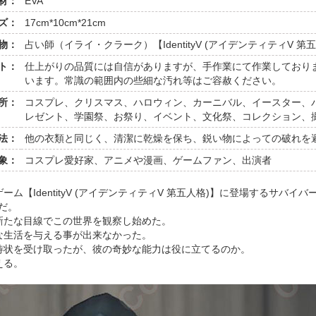
材：
EVA
ズ：
17cm*10cm*21cm
物：
占い師（イライ・クラーク）【IdentityV (アイデンティティV 第
ト：
仕上がりの品質には自信がありますが、手作業にて作業しており
います。常識の範囲内の些細な汚れ等はご容赦ください。
所：
コスプレ、クリスマス、ハロウィン、カーニバル、イースター、
レゼント、学園祭、お祭り、イベント、文化祭、コレクション、
法：
他の衣類と同じく、清潔に乾燥を保ち、鋭い物によっての破れを
象：
コスプレ愛好家、アニメや漫画、ゲームファン、出演者
【IdentityV (アイデンティティV 第五人格)】に登場するサバイバ
だ。
新たな目線でこの世界を観察し始めた。
な生活を与える事が出来なかった。
待状を受け取ったが、彼の奇妙な能力は役に立てるのか。
える。