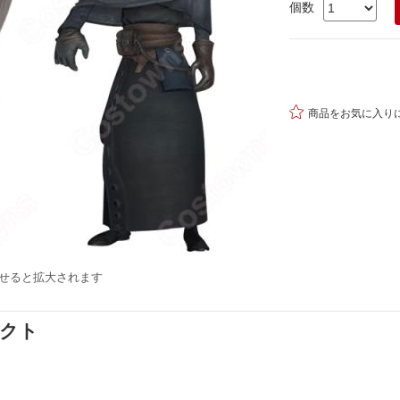
個数

商品をお気に入り
せると拡大されます
ダクト