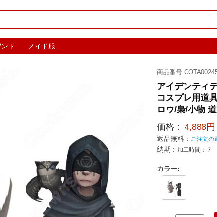
ゼント
メイド服
商品番号:COTA00245
アイデンティテ
コスプレ用道具【I
ロウ/梟/小物 
価格：
4,888円
返品無料：
ご注文の
納期：
加工時間：７
カラー
: