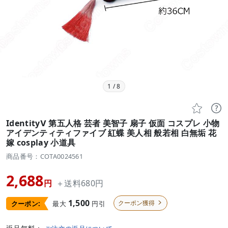
1
/
8


IdentityⅤ 第五人格 芸者 美智子 扇子 仮面 コスプレ 小物
アイデンティティファイブ 紅蝶 美人相 般若相 白無垢 花
嫁 cosplay 小道具
商品番号：COTA0024561
2,688
円
＋送料680円
1,500
クーポン獲得
最大
円引
クーポン:
