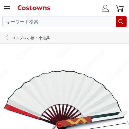





コスプレ小物・小道具