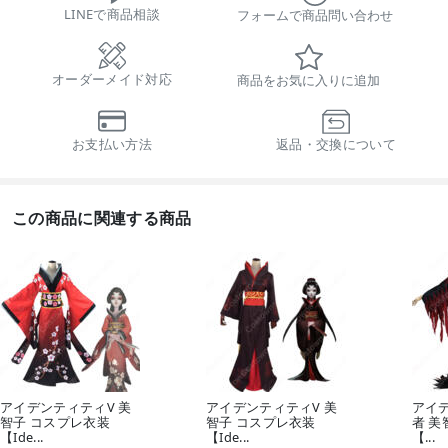
LINEで商品相談
フォームで商品問い合わせ
オーダーメイド対応
商品をお気に入りに追加
お支払い方法
返品・交換について
この商品に関連する商品
アイデンティティV 美
アイデンティティV 美
アイデ
智子 コスプレ衣装
智子 コスプレ衣装
者 美
【Ide...
【Ide...
【...