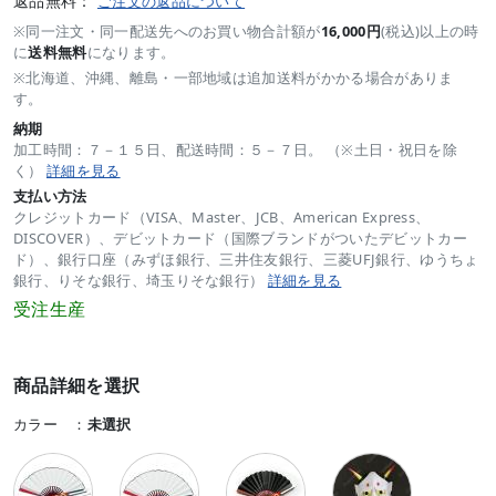
返品無料：
ご注文の返品について
※同一注文・同一配送先へのお買い物合計額が
16,000円
(税込)以上の時
に
送料無料
になります。
※北海道、沖縄、離島・一部地域は追加送料がかかる場合がありま
す。
納期
加工時間：７－１５日、配送時間：５－７日。 （※土日・祝日を除
く）
詳細を見る
支払い方法
クレジットカード（VISA、Master、JCB、American Express、
DISCOVER）、デビットカード（国際ブランドがついたデビットカー
ド）、銀行口座（みずほ銀行、三井住友銀行、三菱UFJ銀行、ゆうちょ
銀行、りそな銀行、埼玉りそな銀行）
詳細を見る
受注生産
商品詳細を選択
カラー ：
未選択