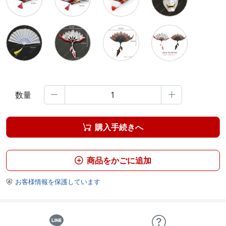
数量


購入手続きへ

商品をかごに追加

お客様情報を保護しています
