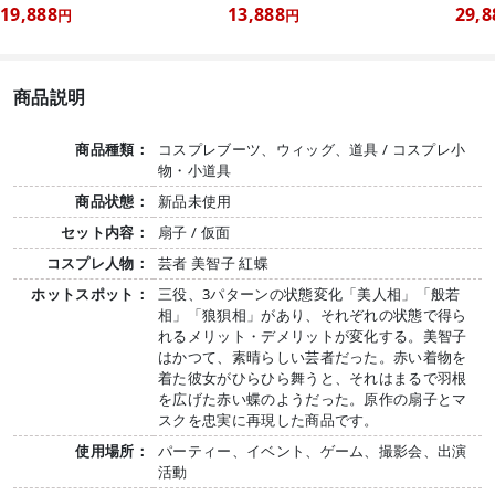
19,888
13,888
29,8
円
円
商品説明
商品種類：
コスプレブーツ、ウィッグ、道具 / コスプレ小
物・小道具
商品状態：
新品未使用
セット内容：
扇子 / 仮面
コスプレ人物：
芸者 美智子 紅蝶
ホットスポット：
三役、3パターンの状態変化「美人相」「般若
相」「狼狽相」があり、それぞれの状態で得ら
れるメリット・デメリットが変化する。美智子
はかつて、素晴らしい芸者だった。赤い着物を
着た彼女がひらひら舞うと、それはまるで羽根
を広げた赤い蝶のようだった。原作の扇子とマ
スクを忠実に再現した商品です。
使用場所：
パーティー、イベント、ゲーム、撮影会、出演
活動