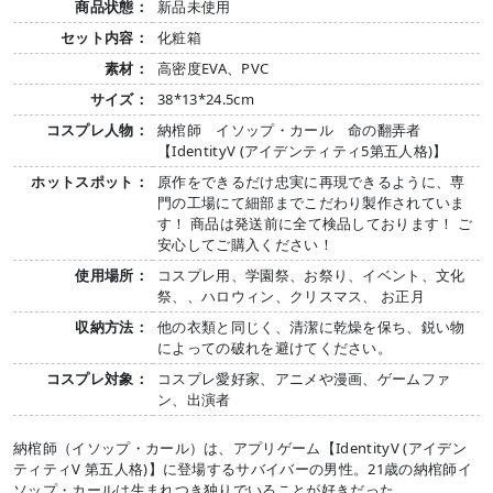
商品状態：
新品未使用
セット内容：
化粧箱
素材：
高密度EVA、PVC
サイズ：
38*13*24.5cm
コスプレ人物：
納棺師 イソップ・カール 命の翻弄者
【IdentityV (アイデンティティ5第五人格)】
ホットスポット：
原作をできるだけ忠実に再現できるように、専
門の工場にて細部までこだわり製作されていま
す！ 商品は発送前に全て検品しております！ ご
安心してご購入ください！
使用場所：
コスプレ用、学園祭、お祭り、イベント、文化
祭、、ハロウィン、クリスマス、 お正月
収納方法：
他の衣類と同じく、清潔に乾燥を保ち、鋭い物
によっての破れを避けてください。
コスプレ対象：
コスプレ愛好家、アニメや漫画、ゲームファ
ン、出演者
納棺師（イソップ・カール）は、アプリゲーム【IdentityV (アイデン
ティティV 第五人格)】に登場するサバイバーの男性。21歳の納棺師イ
ソップ・カールは生まれつき独りでいることが好きだった。