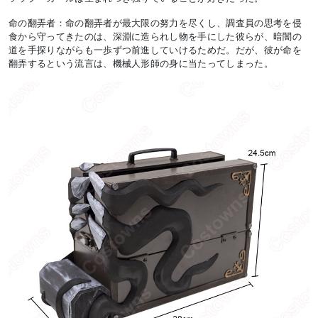
命の翻弄者：命の翻弄者が最大限の努力を尽くし、調査員の思考を侵
食から守ってきたのは、深淵に造られし物を手にした彼らが、暗闇の
道を手探りながらも一歩ずつ前進していけるためだ。だが、彼が命を
翻弄するという流言は、機械人形師の身に当たってしまった。