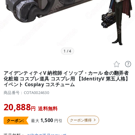
1
/
4


アイデンティティV 納棺師 イソップ・カール 命の翻弄者
化粧箱 コスプレ道具 コスプレ用 【IdentityV 第五人格】
イベント Cosplay コスチューム
商品番号：COTA0024630
20,888
円
送料無料
1,500
クーポン獲得
最大
円引
クーポン:
