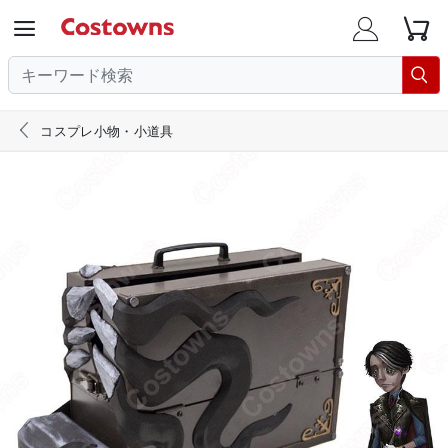





コスプレ小物・小道具