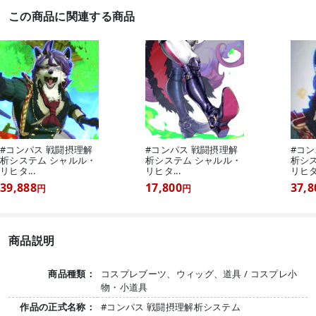
この商品に関連する商品
#コンパス 戦闘摂理解
#コンパス 戦闘摂理解
#コン
析システム シャルル・
析システム シャルル・
析シ
リヒタ...
リヒタ...
リヒタ.
39,888
17,800
37,8
円
円
商品説明
商品種類：
コスプレブーツ、ウィッグ、道具 / コスプレ小
物・小道具
作品の正式名称：
#コンパス 戦闘摂理解析システム