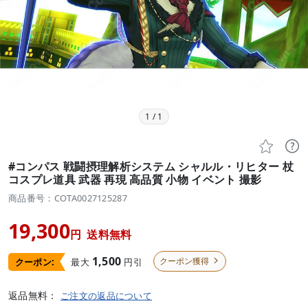
1
/
1


#コンパス 戦闘摂理解析システム シャルル・リヒター 杖
コスプレ道具 武器 再現 高品質 小物 イベント 撮影
商品番号：COTA0027125287
19,300
円
送料無料
1,500
クーポン獲得
最大
円引
クーポン:

返品無料：
ご注文の返品について