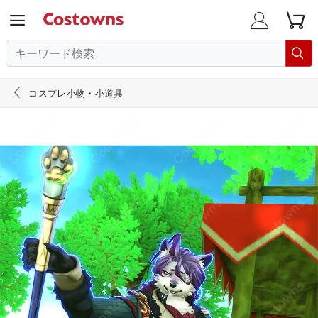





コスプレ小物・小道具