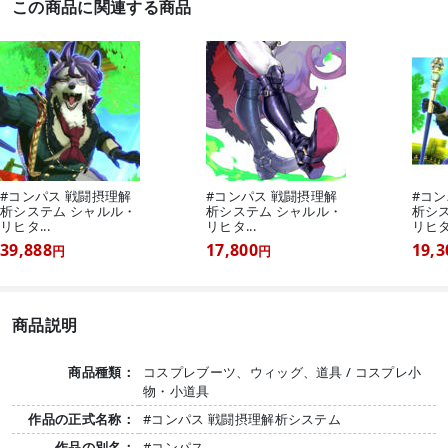
この商品に関連する商品
#コンパス 戦闘摂理解
#コンパス 戦闘摂理解
#コン
析システム シャルル・
析システム シャルル・
析シ
リヒタ...
リヒタ...
リヒタ.
39,888
17,800
19,3
円
円
商品説明
商品種類：
コスプレブーツ、ウィッグ、道具 / コスプレ小
物・小道具
作品の正式名称：
#コンパス 戦闘摂理解析システム
作品の別名：
#コンパス