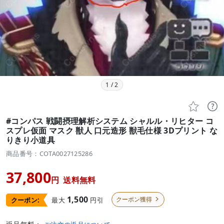
1
/
2


#コンパス 戦闘摂理解析システム シャルル・リヒター コ
スプレ仮面 マスク 獣人 口元造形 獣毛仕様 3Dプリント な
りきり小道具
商品番号：COTA0027125286
37,800
円
送料無料
1,500
クーポン獲得
最大
円引
クーポン:
