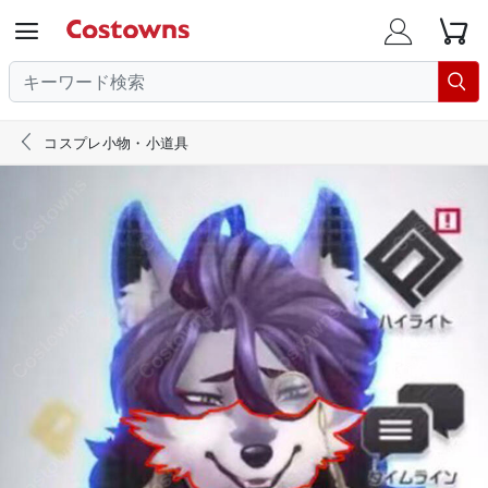





コスプレ小物・小道具