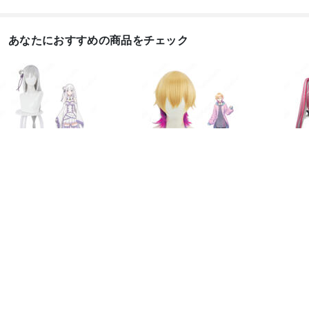
あなたにおすすめの商品をチェック
リゼロ エミリア コスプ
にじさんじ 成瀬鳴(な
VTub
レウィッグ 『Re:ゼロ
るせなる) コスプレウ
みれな
か...
ィッグ...
7,20
6,800
5,100
円
円
コスプレブーツ、ウィッグ、道具
コスプレウィッグ

