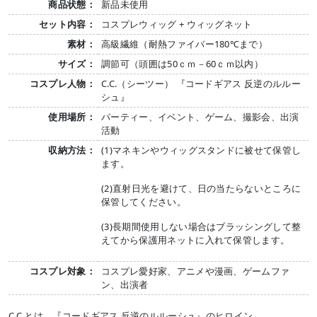
商品状態：
新品未使用
セット内容：
コスプレウィッグ + ウィッグネット
素材：
高級繊維（耐熱ファイバー180℃まで）
サイズ：
調節可（頭囲は50ｃｍ－60ｃｍ以内）
コスプレ人物：
C.C.（シーツー） 『コードギアス 反逆のルルー
シュ』
使用場所：
パーティー、イベント、ゲーム、撮影会、出演
活動
収納方法：
(1)マネキンやウィッグスタンドに被せて保管し
ます。
(2)直射日光を避けて、日の当たらないところに
保管してください。
(3)長期間使用しない場合はブラッシングして整
えてから保護用ネットに入れて保管します。
コスプレ対象：
コスプレ愛好家、アニメや漫画、ゲームファ
ン、出演者
C.C.とは、『コードギアス 反逆のルルーシュ』のヒロイン。