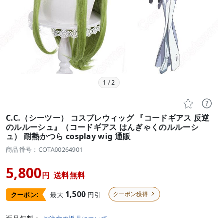
1
/
2


C.C.（シーツー） コスプレウィッグ 『コードギアス 反逆
のルルーシュ』（コードギアス はんぎゃくのルルーシ
ュ） 耐熱かつら cosplay wig 通販
商品番号：COTA00264901
5,800
円
送料無料
1,500
クーポン獲得
最大
円引
クーポン:
