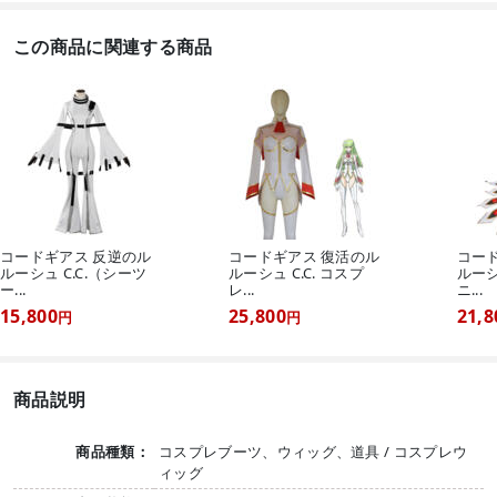
この商品に関連する商品
コードギアス 反逆のル
コードギアス 復活のル
コー
ルーシュ C.C.（シーツ
ルーシュ C.C. コスプ
ルーシ
ー...
レ...
ニ...
15,800
25,800
21,8
円
円
商品説明
商品種類：
コスプレブーツ、ウィッグ、道具 / コスプレウ
ィッグ