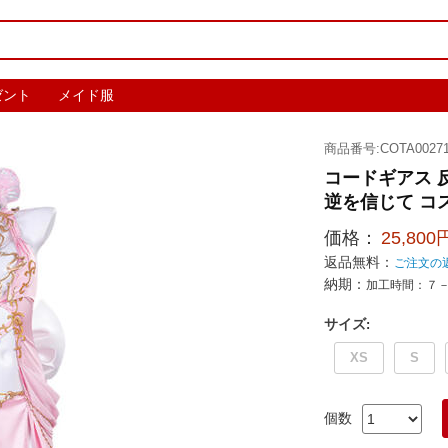
ゼント
メイド服
商品番号:COTA00271
コードギアス 
逆を信じて コ
価格：
25,800
返品無料：
ご注文の
納期：
加工時間：７
サイズ
:
XS
S
個数