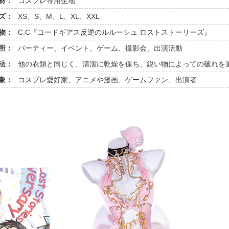
材：
コスプレ専用生地
ズ：
XS、S、M、L、XL、XXL
物：
C.C『コードギアス反逆のルルーシュ ロストストーリーズ』
所：
パーティー、イベント、ゲーム、撮影会、出演活動
法：
他の衣類と同じく、清潔に乾燥を保ち、鋭い物によっての破れを
象：
コスプレ愛好家、アニメや漫画、ゲームファン、出演者