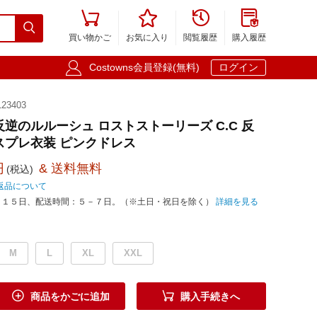





買い物かご
お気に入り
閲覧履歴
購入履歴

Costowns会員登録(無料)
ログイン
23403
反逆のルルーシュ ロストストーリーズ C.C 反
スプレ衣装 ピンクドレス
円
& 送料無料
(税込)
返品について
－１５日、配送時間：５－７日。（※土日・祝日を除く）
詳細を見る
M
L
XL
XXL


商品をかごに追加
購入手続きへ