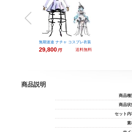
無期迷途 ナチャ コスプレ衣装
29,800
送料無料
円
商品説明
商品種
商品状
セット内
素