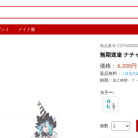
ゼント
メイド服
商品番号:COTA00269
無期迷途 ナチ
価格：
6,200円
返品無料：
ご注文の
納期：
加工時間：７
カラー
:
個数