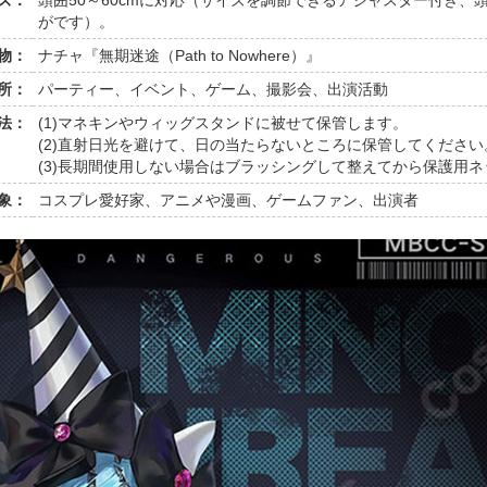
ズ：
頭囲50～60cmに対応（サイズを調節できるアジャスター付き
がです）。
物：
ナチャ『無期迷途（Path to Nowhere）』
所：
パーティー、イベント、ゲーム、撮影会、出演活動
法：
(1)マネキンやウィッグスタンドに被せて保管します。
(2)直射日光を避けて、日の当たらないところに保管してください
(3)長期間使用しない場合はブラッシングして整えてから保護用
象：
コスプレ愛好家、アニメや漫画、ゲームファン、出演者