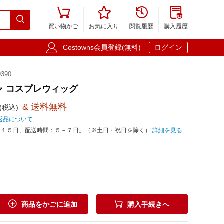





買い物かご
お気に入り
閲覧履歴
購入履歴

Costowns会員登録(無料)
ログイン
390
ャ コスプレウィッグ
& 送料無料
(税込)
返品について
－１５日、配送時間：５－７日。（※土日・祝日を除く）
詳細を見る


商品をかごに追加
購入手続きへ