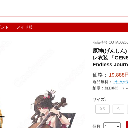
ゼント
メイド服
商品番号:COTA00265
原神(げんしん
レ衣装 「GENSHI
Endless Jou
価格：
19,888
返品無料：
ご注文の
納期：
加工時間：７
サイズ
:
XS
S
個数