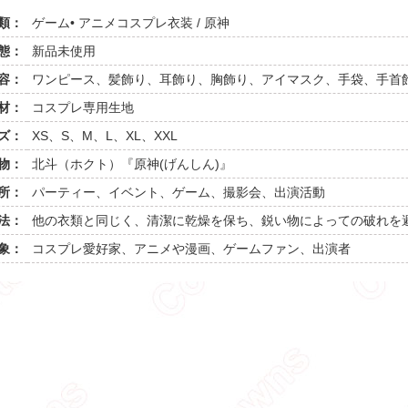
類：
ゲーム• アニメコスプレ衣装 / 原神
態：
新品未使用
容：
ワンピース、髪飾り、耳飾り、胸飾り、アイマスク、手袋、手首
材：
コスプレ専用生地
ズ：
XS、S、M、L、XL、XXL
物：
北斗（ホクト）『原神(げんしん)』
所：
パーティー、イベント、ゲーム、撮影会、出演活動
法：
他の衣類と同じく、清潔に乾燥を保ち、鋭い物によっての破れを
象：
コスプレ愛好家、アニメや漫画、ゲームファン、出演者