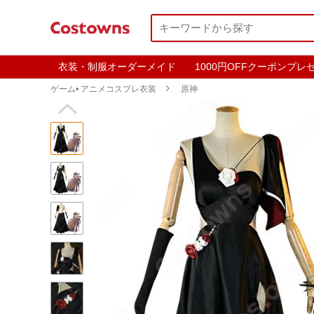
衣装・制服オーダーメイド
1000円OFFクーポンプレ
ゲーム• アニメコスプレ衣装

原神
