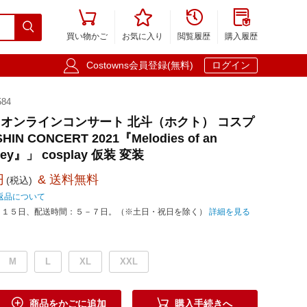





買い物かご
お気に入り
閲覧履歴
購入履歴

Costowns会員登録(無料)
ログイン
84
) オンラインコンサート 北斗（ホクト） コスプ
N CONCERT 2021『Melodies of an
rney』」 cosplay 仮装 変装
円
& 送料無料
(税込)
返品について
－１５日、配送時間：５－７日。（※土日・祝日を除く）
詳細を見る
M
L
XL
XXL


商品をかごに追加
購入手続きへ