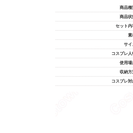
商品種
商品状
セット内
素
サイ
コスプレ人
使用場
収納方
コスプレ対