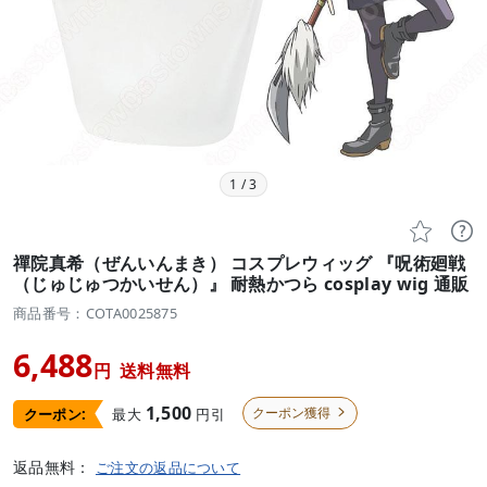
1
/
3


禪院真希（ぜんいんまき） コスプレウィッグ 『呪術廻戦
（じゅじゅつかいせん）』 耐熱かつら cosplay wig 通販
商品番号：COTA0025875
6,488
円
送料無料
1,500
クーポン獲得
最大
円引
クーポン:

返品無料：
ご注文の返品について