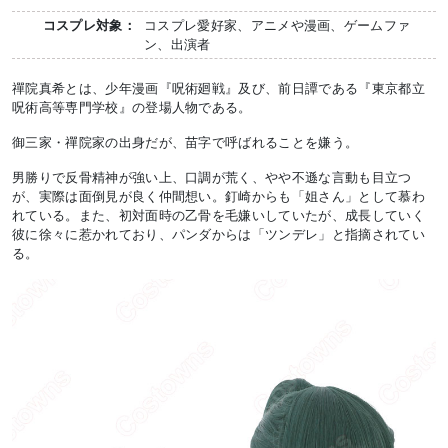
コスプレ対象：
コスプレ愛好家、アニメや漫画、ゲームファ
ン、出演者
禪院真希とは、少年漫画『呪術廻戦』及び、前日譚である『東京都立
呪術高等専門学校』の登場人物である。
御三家・禪院家の出身だが、苗字で呼ばれることを嫌う。
男勝りで反骨精神が強い上、口調が荒く、やや不遜な言動も目立つ
が、実際は面倒見が良く仲間想い。釘崎からも「姐さん」として慕わ
れている。また、初対面時の乙骨を毛嫌いしていたが、成長していく
彼に徐々に惹かれており、パンダからは「ツンデレ」と指摘されてい
る。