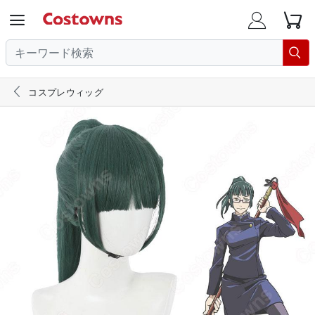





コスプレウィッグ