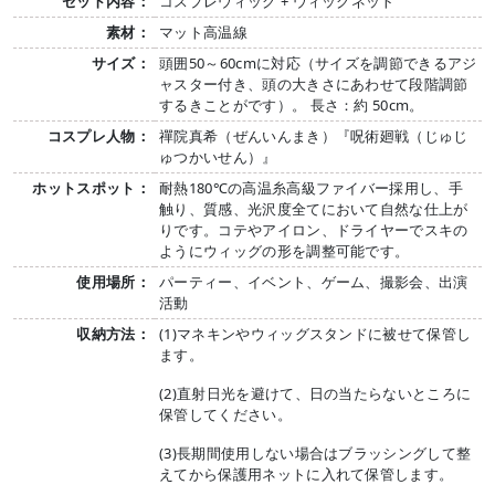
セット内容：
コスプレウィッグ + ウィッグネット
素材：
マット高温線
サイズ：
頭囲50～60cmに対応（サイズを調節できるアジ
ャスター付き、頭の大きさにあわせて段階調節
するきことがです）。 長さ：約 50cm。
コスプレ人物：
禪院真希（ぜんいんまき）『呪術廻戦（じゅじ
ゅつかいせん）』
ホットスポット：
耐熱180℃の高温糸高級ファイバー採用し、手
触り、質感、光沢度全てにおいて自然な仕上が
りです。コテやアイロン、ドライヤーでスキの
ようにウィッグの形を調整可能です。
使用場所：
パーティー、イベント、ゲーム、撮影会、出演
活動
収納方法：
(1)マネキンやウィッグスタンドに被せて保管し
ます。
(2)直射日光を避けて、日の当たらないところに
保管してください。
(3)長期間使用しない場合はブラッシングして整
えてから保護用ネットに入れて保管します。