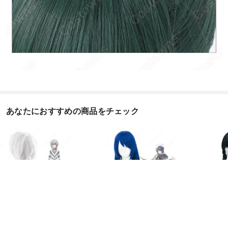
あなたにおすすめの商品をチェック
一方通行(アクセラレー
アークナイツ もすてぃ
アダ
タ) コスプレウィッグ
ま コスプレウィッグ
ウェ
『と...
ス コス
4,500
円