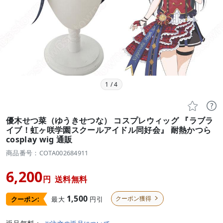
1
/
4


優木せつ菜（ゆうきせつな） コスプレウィッグ 『ラブラ
イブ！虹ヶ咲学園スクールアイドル同好会』 耐熱かつら
cosplay wig 通販
商品番号：COTA002684911
6,200
円
送料無料
1,500
クーポン獲得
最大
円引
クーポン:
