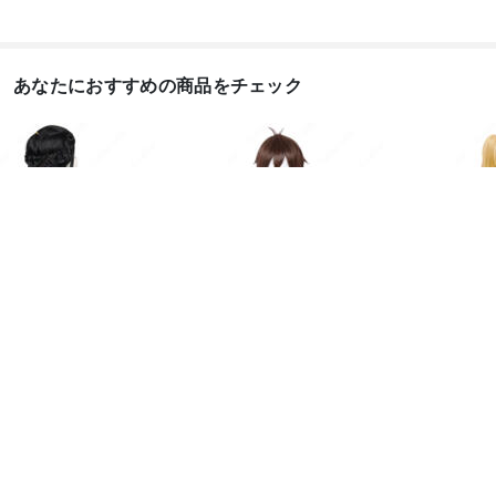
あなたにおすすめの商品をチェック
アイデンティティV エ
鍾離(ショウリ) 耐熱 コ
FGO
ミリー・ダイアー ウィ
スプレウィッグ 『原神
幽冥
ッグ ...
...
んに..
5,388
4,130
6,88
円
円
コスプレブーツ、ウィッグ、道具
コスプレウィッグ

