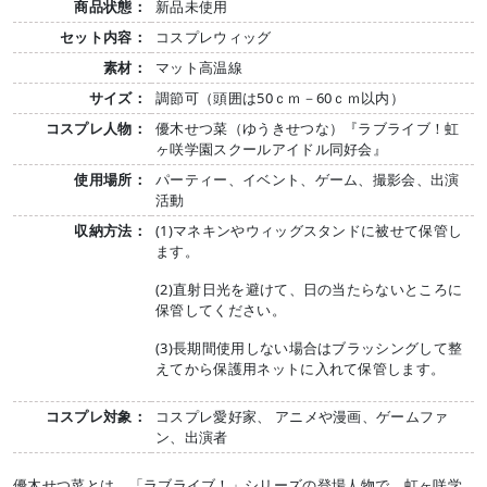
商品状態：
新品未使用
セット内容：
コスプレウィッグ
素材：
マット高温線
サイズ：
調節可（頭囲は50ｃｍ－60ｃｍ以内）
コスプレ人物：
優木せつ菜（ゆうきせつな）『ラブライブ！虹
ヶ咲学園スクールアイドル同好会』
使用場所：
パーティー、イベント、ゲーム、撮影会、出演
活動
収納方法：
(1)マネキンやウィッグスタンドに被せて保管し
ます。
(2)直射日光を避けて、日の当たらないところに
保管してください。
(3)長期間使用しない場合はブラッシングして整
えてから保護用ネットに入れて保管します。
コスプレ対象：
コスプレ愛好家、 アニメや漫画、ゲームファ
ン、出演者
優木せつ菜とは、「ラブライブ！」シリーズの登場人物で、虹ヶ咲学