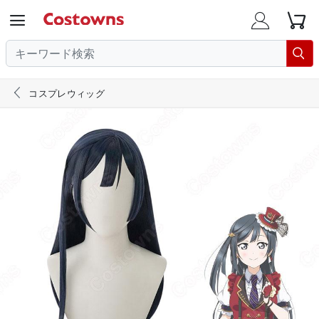





コスプレウィッグ