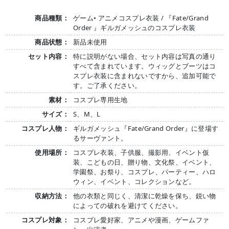
商品種類：
ゲーム• アニメコスプレ衣装 / 『Fate/Grand
Order 』ギルガメッシュのコスプレ衣装
商品状態：
新品未使用
セット内容：
特に説明がない場合、セット内容は写真の通り
すべて含まれています。ウィッグとブーツはコ
スプレ衣装に含まれないですから、追加可能で
す。ご了承ください。
素材：
コスプレ専用生地
サイズ：
S、M、L
コスプレ人物：
ギルガメッシュ『Fate/Grand Order』に登場す
るサーヴァント。
使用場所：
コスプレ衣装、子供服、撮影用、イベント仮
装、こどもの日、贈り物、文化祭、イベント、
学園祭、お祭り、コスプレ、パーティー、ハロ
ウィン、イベント、コレクションなど。
収納方法：
他の衣類と同じく、清潔に乾燥を保ち、鋭い物
によっての破れを避けてください。
コスプレ対象：
コスプレ愛好家、アニメや漫画、ゲームファ