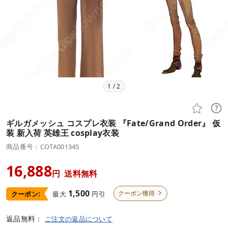
1
/
2


ギルガメッシュ コスプレ衣装 『Fate/Grand Order』 仮
装 新入荷 英雄王 cosplay衣装
商品番号：COTA001345
16,888
円
送料無料
1,500
クーポン獲得
最大
円引
クーポン:

返品無料：
ご注文の返品について