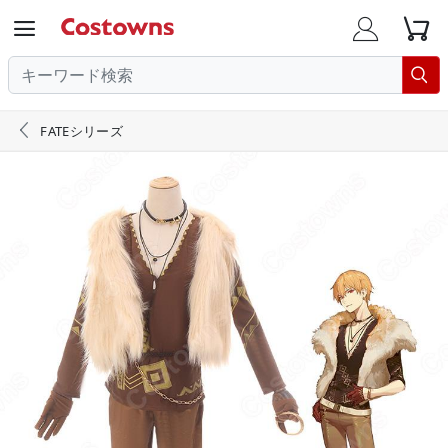





FATEシリーズ