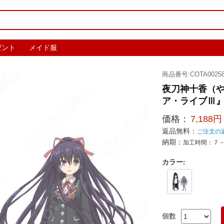
ゼント
メイド服
商品番号:COTA00258
夜刀神十香（や
ア・ライブⅢ』 耐
価格：
7,188円
返品無料：
ご注文の
納期：
加工時間：７
カラー
:
個数