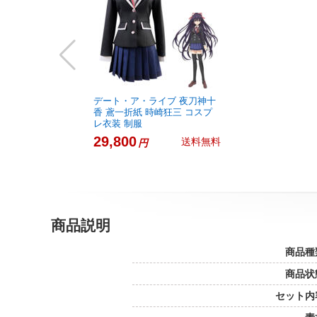
デート・ア・ライブ 夜刀神十
香 鳶一折紙 時崎狂三 コスプ
レ衣装 制服
29,800
送料無料
円
商品説明
商品種
商品状
セット内