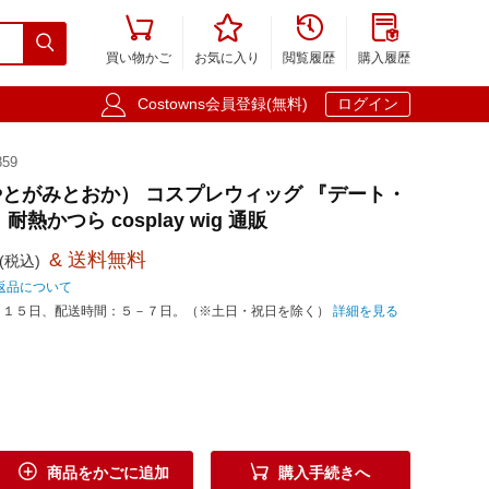





買い物かご
お気に入り
閲覧履歴
購入履歴

Costowns会員登録(無料)
ログイン
59
とがみとおか） コスプレウィッグ 『デート・
熱かつら cosplay wig 通販
& 送料無料
(税込)
返品について
－１５日、配送時間：５－７日。（※土日・祝日を除く）
詳細を見る


商品をかごに追加
購入手続きへ