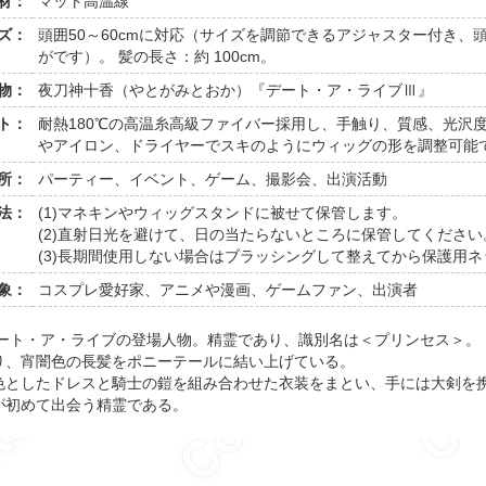
材：
マット高温線
ズ：
頭囲50～60cmに対応（サイズを調節できるアジャスター付き
がです）。 髪の長さ：約 100cm。
物：
夜刀神十香（やとがみとおか）『デート・ア・ライブⅢ』
ト：
耐熱180℃の高温糸高級ファイバー採用し、手触り、質感、光沢
やアイロン、ドライヤーでスキのようにウィッグの形を調整可能
所：
パーティー、イベント、ゲーム、撮影会、出演活動
法：
(1)マネキンやウィッグスタンドに被せて保管します。
(2)直射日光を避けて、日の当たらないところに保管してください
(3)長期間使用しない場合はブラッシングして整えてから保護用
象：
コスプレ愛好家、アニメや漫画、ゲームファン、出演者
デート・ア・ライブの登場人物。精霊であり、識別名は＜プリンセス＞。
り、宵闇色の長髪をポニーテールに結い上げている。
色としたドレスと騎士の鎧を組み合わせた衣装をまとい、手には大剣を
が初めて出会う精霊である。